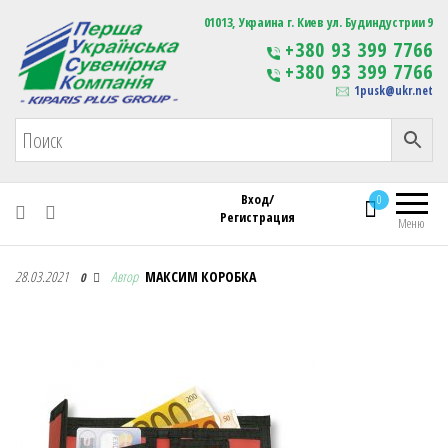
Первая Украинская Сувенирная Компания
01013, Украина г. Киев ул. Будиндустрии 9
Изготовление
+380 93 399 7766
сувенирной продукции
+380 93 399 7766
с логотипом
1pusk@ukr.net
Вход/
0
Регистрация
Меню
Первая Украинская Сувенирная Компания
28.03.2021
Автор
МАКСИМ КОРОБКА
0