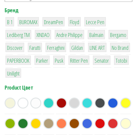
Бренд
1
1
1
2
2
B 1
BUROMAX
DreamPen
Floyd
Lecce Pen
3
3
1
4
26
Lediberg ТМ
XINDAO
Andre Philippe
Balmain
Bergamo
64
299
4
42
4
90
Discover
Farutti
Ferraghini
Gildan
LINE ART
No Brand
8
6
2
22
15
43
PAPERBOOK
Parker
Pusk
Ritter Pen
Senator
Totobi
1
Unilight
Product Цвет