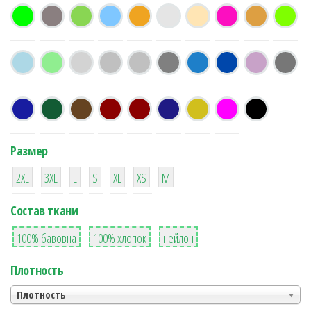
Размер
38
16
42
42
42
4
42
2XL
3XL
L
S
XL
XS
М
Состав ткани
8
36
2
100% бавовна
100% хлопок
нейлон
Плотность
Плотность