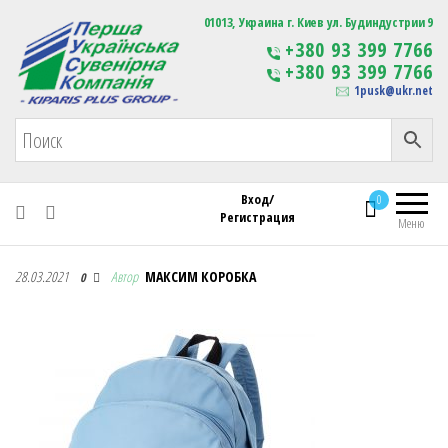
Первая Украинская Сувенирная Компания
01013, Украина г. Киев ул. Будиндустрии 9
Изготовление
+380 93 399 7766
сувенирной продукции
+380 93 399 7766
с логотипом
1pusk@ukr.net
Вход/
0
Регистрация
Меню
Первая Украинская Сувенирная Компания
28.03.2021
Автор
МАКСИМ КОРОБКА
0