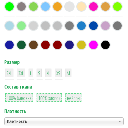
Размер
38
16
42
42
42
4
42
2XL
3XL
L
S
XL
XS
М
Состав ткани
8
36
2
100% бавовна
100% хлопок
нейлон
Плотность
Плотность