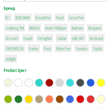
Бренд
1
1
1
2
2
B 1
BUROMAX
DreamPen
Floyd
Lecce Pen
3
3
1
4
26
Lediberg ТМ
XINDAO
Andre Philippe
Balmain
Bergamo
64
299
4
42
4
90
Discover
Farutti
Ferraghini
Gildan
LINE ART
No Brand
8
6
2
22
15
43
PAPERBOOK
Parker
Pusk
Ritter Pen
Senator
Totobi
1
Unilight
Product Цвет