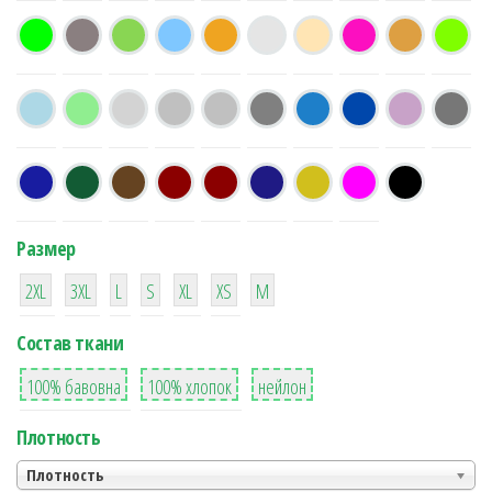
Размер
38
16
42
42
42
4
42
2XL
3XL
L
S
XL
XS
М
Состав ткани
8
36
2
100% бавовна
100% хлопок
нейлон
Плотность
Плотность