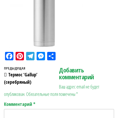
Fa
Pi
Te
M
О
ce
nt
le
es
тп
Навигация по записям
Добавить
Предыдущая запись
ПРЕДЫДУЩАЯ
bo
er
gr
se
ра
Термос ‘Gallup’
комментарий
ok
es
a
n
в
(серебряный)
Ваш адрес email не будет
t
m
ge
ит
опубликован.
Обязательные поля помечены
*
r
ь
Комментарий
*