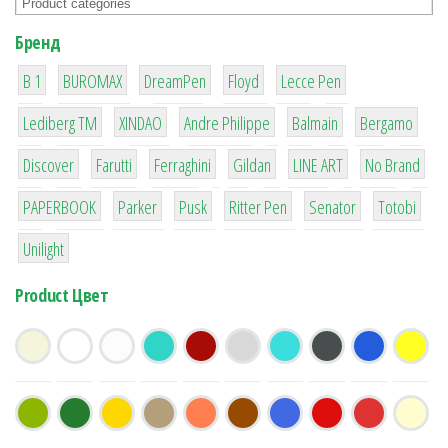
Бренд
1
1
1
2
2
B 1
BUROMAX
DreamPen
Floyd
Lecce Pen
3
3
1
4
26
Lediberg ТМ
XINDAO
Andre Philippe
Balmain
Bergamo
64
299
4
42
4
90
Discover
Farutti
Ferraghini
Gildan
LINE ART
No Brand
8
6
2
22
15
43
PAPERBOOK
Parker
Pusk
Ritter Pen
Senator
Totobi
1
Unilight
Product Цвет