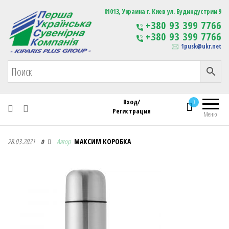
Первая Украинская Сувенирная Компания
01013, Украина г. Киев ул. Будиндустрии 9
Изготовление
+380 93 399 7766
сувенирной продукции
+380 93 399 7766
с логотипом
1pusk@ukr.net
Вход/
0
Регистрация
Меню
Первая Украинская Сувенирная Компания
28.03.2021
Автор
МАКСИМ КОРОБКА
0