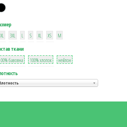
азмер
38
16
42
42
42
4
42
2XL
3XL
L
S
XL
XS
М
остав ткани
8
36
2
100% бавовна
100% хлопок
нейлон
лотность
Плотность