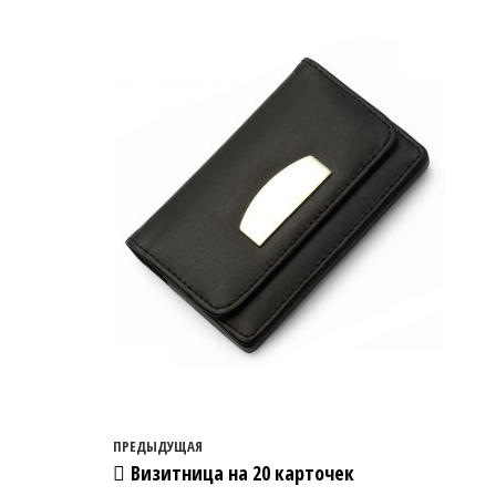
Навигация по записям
Предыдущая запись
ПРЕДЫДУЩАЯ
Визитница на 20 карточек