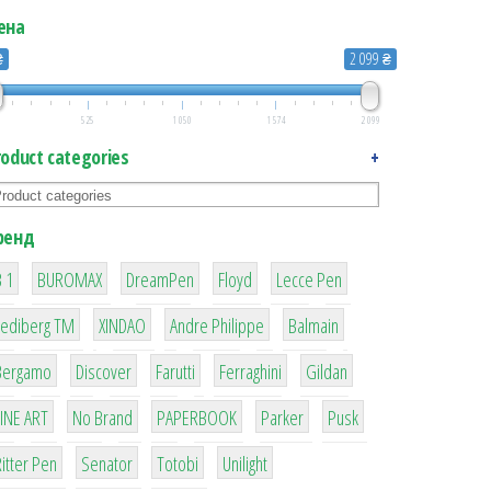
ена
₴
2 099 ₴
525
1 050
1 574
2 099
roduct categories
+
ренд
1
1
1
2
2
 1
BUROMAX
DreamPen
Floyd
Lecce Pen
3
3
1
4
Lediberg ТМ
XINDAO
Andre Philippe
Balmain
26
64
299
4
42
Bergamo
Discover
Farutti
Ferraghini
Gildan
4
90
8
6
2
LINE ART
No Brand
PAPERBOOK
Parker
Pusk
22
15
43
1
itter Pen
Senator
Totobi
Unilight