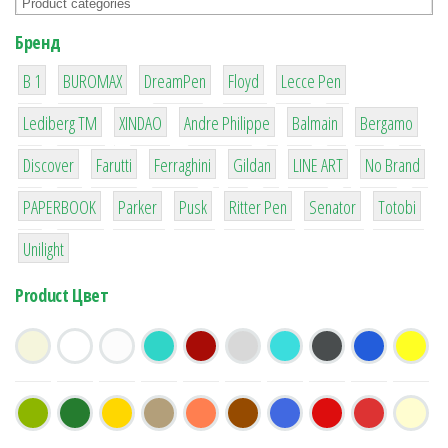
Бренд
1
1
1
2
2
B 1
BUROMAX
DreamPen
Floyd
Lecce Pen
3
3
1
4
26
Lediberg ТМ
XINDAO
Andre Philippe
Balmain
Bergamo
64
299
4
42
4
90
Discover
Farutti
Ferraghini
Gildan
LINE ART
No Brand
8
6
2
22
15
43
PAPERBOOK
Parker
Pusk
Ritter Pen
Senator
Totobi
1
Unilight
Product Цвет