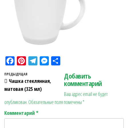
Fa
Pi
Te
M
О
ce
nt
le
es
тп
Навигация по записям
Добавить
Предыдущая запись
ПРЕДЫДУЩАЯ
bo
er
gr
se
ра
Чашка стеклянная,
комментарий
ok
es
a
n
в
матовая (325 мл)
Ваш адрес email не будет
t
m
ge
ит
опубликован.
Обязательные поля помечены
*
r
ь
Комментарий
*