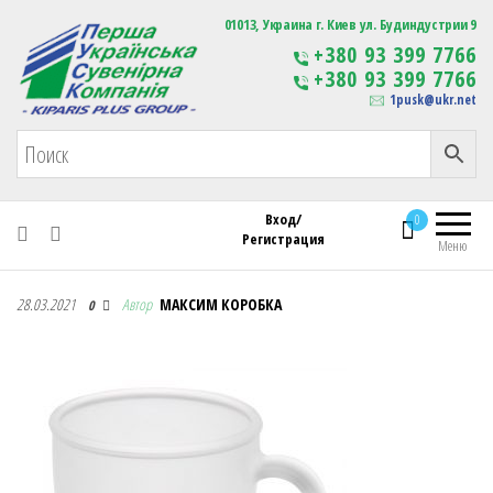
Первая Украинская Сувенирная Компания
01013, Украина г. Киев ул. Будиндустрии 9
Изготовление
+380 93 399 7766
сувенирной продукции
+380 93 399 7766
с логотипом
1pusk@ukr.net
Вход/
0
Регистрация
Меню
Первая Украинская Сувенирная Компания
28.03.2021
Автор
МАКСИМ КОРОБКА
0