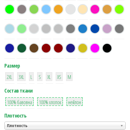
Размер
38
16
42
42
42
4
42
2XL
3XL
L
S
XL
XS
М
Состав ткани
8
36
2
100% бавовна
100% хлопок
нейлон
Плотность
Плотность