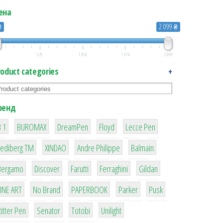
ена
₴
2 099 ₴
525
1 050
1 574
2 099
roduct categories
+
ренд
1
1
1
2
2
 1
BUROMAX
DreamPen
Floyd
Lecce Pen
3
3
1
4
Lediberg ТМ
XINDAO
Andre Philippe
Balmain
26
64
299
4
42
Bergamo
Discover
Farutti
Ferraghini
Gildan
4
90
8
6
2
LINE ART
No Brand
PAPERBOOK
Parker
Pusk
22
15
43
1
itter Pen
Senator
Totobi
Unilight