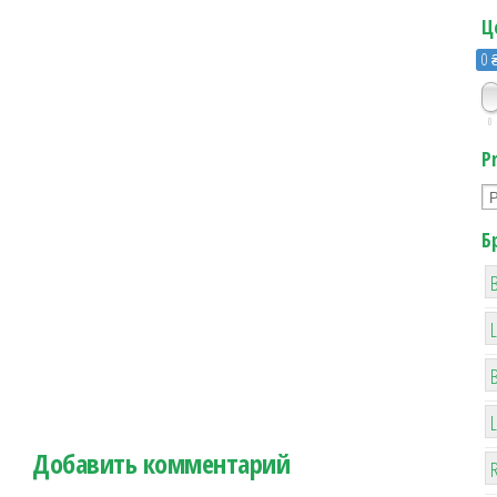
Ц
0 
0
P
Б
B
Добавить комментарий
R