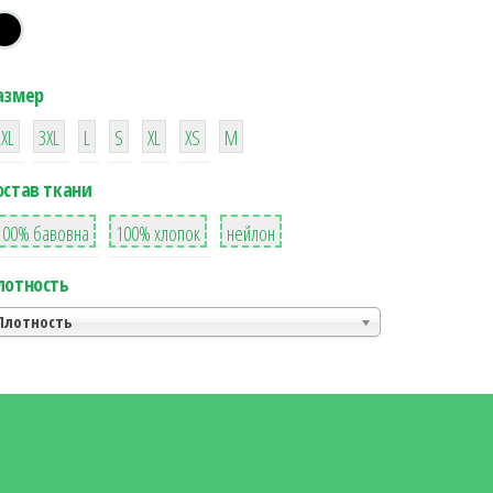
азмер
38
16
42
42
42
4
42
2XL
3XL
L
S
XL
XS
М
остав ткани
8
36
2
100% бавовна
100% хлопок
нейлон
лотность
Плотность