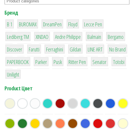
Бренд
1
1
1
2
2
B 1
BUROMAX
DreamPen
Floyd
Lecce Pen
3
3
1
4
26
Lediberg ТМ
XINDAO
Andre Philippe
Balmain
Bergamo
64
299
4
42
4
90
Discover
Farutti
Ferraghini
Gildan
LINE ART
No Brand
8
6
2
22
15
43
PAPERBOOK
Parker
Pusk
Ritter Pen
Senator
Totobi
1
Unilight
Product Цвет