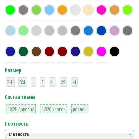
Размер
38
16
42
42
42
4
42
2XL
3XL
L
S
XL
XS
М
Состав ткани
8
36
2
100% бавовна
100% хлопок
нейлон
Плотность
Плотность