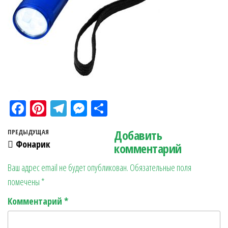
Fa
Pi
Te
M
О
ce
nt
le
es
тп
Навигация по записям
Добавить
Предыдущая запись
ПРЕДЫДУЩАЯ
bo
er
gr
se
ра
Фонарик
комментарий
ok
es
a
n
в
Ваш адрес email не будет опубликован.
Обязательные поля
t
m
ge
ит
помечены
*
r
ь
Комментарий
*