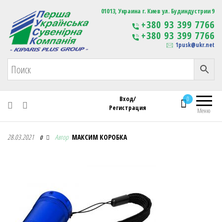
Первая Украинская Сувенирная Компания
01013, Украина г. Киев ул. Будиндустрии 9
Изготовление
+380 93 399 7766
сувенирной продукции
+380 93 399 7766
с логотипом
1pusk@ukr.net
Вход/
0
Регистрация
Меню
Первая Украинская Сувенирная Компания
28.03.2021
Автор
МАКСИМ КОРОБКА
0