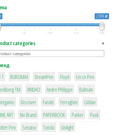
ена
₴
2 099 ₴
525
1 050
1 574
2 099
roduct categories
+
ренд
1
1
1
2
2
 1
BUROMAX
DreamPen
Floyd
Lecce Pen
3
3
1
4
Lediberg ТМ
XINDAO
Andre Philippe
Balmain
26
64
299
4
42
Bergamo
Discover
Farutti
Ferraghini
Gildan
4
90
8
6
2
LINE ART
No Brand
PAPERBOOK
Parker
Pusk
22
15
43
1
itter Pen
Senator
Totobi
Unilight