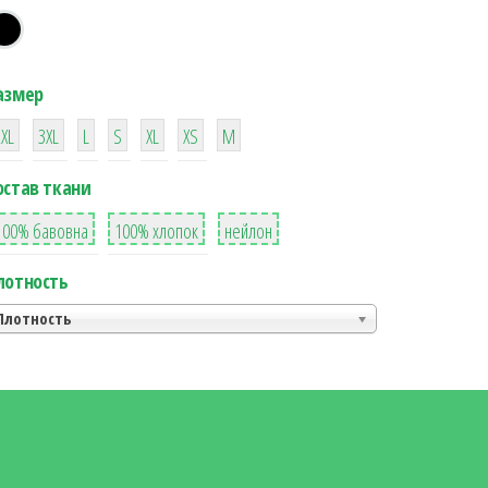
азмер
38
16
42
42
42
4
42
2XL
3XL
L
S
XL
XS
М
остав ткани
8
36
2
100% бавовна
100% хлопок
нейлон
лотность
Плотность