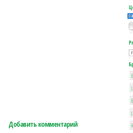
Ц
0 
0
P
Б
B
Добавить комментарий
R