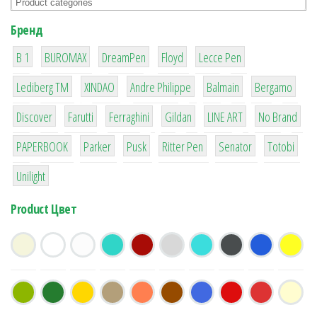
Бренд
1
1
1
2
2
B 1
BUROMAX
DreamPen
Floyd
Lecce Pen
3
3
1
4
26
Lediberg ТМ
XINDAO
Andre Philippe
Balmain
Bergamo
64
299
4
42
4
90
Discover
Farutti
Ferraghini
Gildan
LINE ART
No Brand
8
6
2
22
15
43
PAPERBOOK
Parker
Pusk
Ritter Pen
Senator
Totobi
1
Unilight
Product Цвет