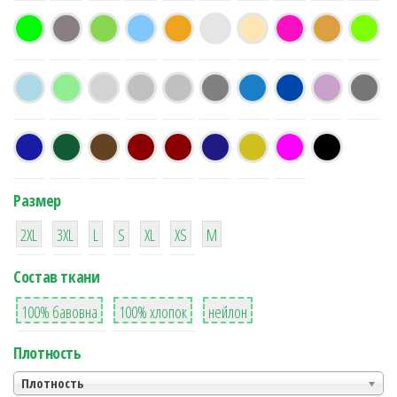
Размер
38
16
42
42
42
4
42
2XL
3XL
L
S
XL
XS
М
Состав ткани
8
36
2
100% бавовна
100% хлопок
нейлон
Плотность
Плотность