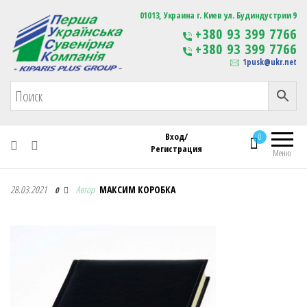
Первая Украинская Сувенирная Компания
01013, Украина г. Киев ул. Будиндустрии 9
Изготовление
+380 93 399 7766
сувенирной продукции
+380 93 399 7766
с логотипом
1pusk@ukr.net
Вход/
0
Регистрация
Меню
Первая Украинская Сувенирная Компания
28.03.2021
Автор
МАКСИМ КОРОБКА
0