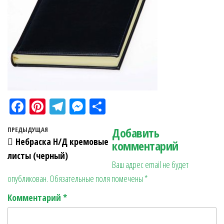
Fa
Pi
Te
M
О
ce
nt
le
es
тп
Навигация по записям
Добавить
Предыдущая запись
ПРЕДЫДУЩАЯ
bo
er
gr
se
ра
Небраска Н/Д кремовые
комментарий
ok
es
a
n
в
листы (черный)
Ваш адрес email не будет
t
m
ge
ит
опубликован.
Обязательные поля помечены
*
r
ь
Комментарий
*