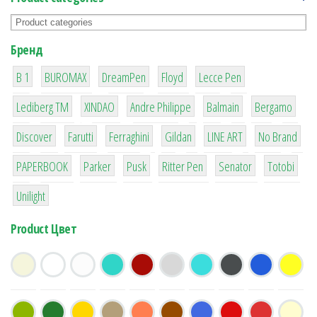
Бренд
1
1
1
2
2
B 1
BUROMAX
DreamPen
Floyd
Lecce Pen
3
3
1
4
26
Lediberg ТМ
XINDAO
Andre Philippe
Balmain
Bergamo
64
299
4
42
4
90
Discover
Farutti
Ferraghini
Gildan
LINE ART
No Brand
8
6
2
22
15
43
PAPERBOOK
Parker
Pusk
Ritter Pen
Senator
Totobi
1
Unilight
Product Цвет