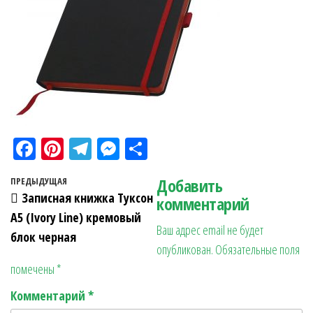
Fa
Pi
Te
M
О
ce
nt
le
es
тп
Навигация по записям
Добавить
Предыдущая запись
ПРЕДЫДУЩАЯ
bo
er
gr
se
ра
Записная книжка Туксон
комментарий
ok
es
a
n
в
А5 (Ivory Line) кремовый
Ваш адрес email не будет
t
m
ge
ит
блок черная
опубликован.
Обязательные поля
r
ь
помечены
*
Комментарий
*