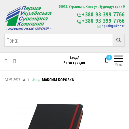
Первая Украинская Сувенирная Компания
01013, Украина г. Киев ул. Будиндустрии 9
Изготовление
+380 93 399 7766
сувенирной продукции
+380 93 399 7766
с логотипом
1pusk@ukr.net
Вход/
0
Регистрация
Меню
Первая Украинская Сувенирная Компания
28.03.2021
Автор
МАКСИМ КОРОБКА
0