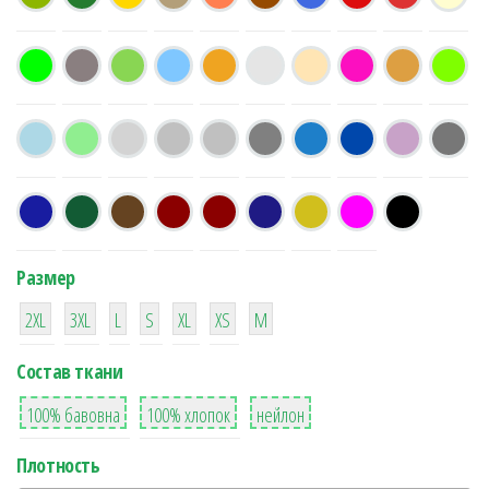
Размер
38
16
42
42
42
4
42
2XL
3XL
L
S
XL
XS
М
Состав ткани
8
36
2
100% бавовна
100% хлопок
нейлон
Плотность