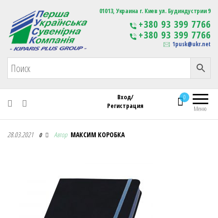
Первая Украинская Сувенирная Компания
01013, Украина г. Киев ул. Будиндустрии 9
Изготовление
+380 93 399 7766
сувенирной продукции
+380 93 399 7766
с логотипом
1pusk@ukr.net
Вход/
0
Регистрация
Меню
Первая Украинская Сувенирная Компания
28.03.2021
Автор
МАКСИМ КОРОБКА
0