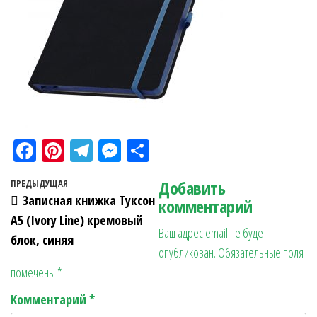
Fa
Pi
Te
M
О
ce
nt
le
es
тп
Навигация по записям
Добавить
Предыдущая запись
ПРЕДЫДУЩАЯ
bo
er
gr
se
ра
Записная книжка Туксон
комментарий
ok
es
a
n
в
А5 (Ivory Line) кремовый
Ваш адрес email не будет
t
m
ge
ит
блок, синяя
опубликован.
Обязательные поля
r
ь
помечены
*
Комментарий
*