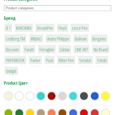
Бренд
1
1
1
2
2
B 1
BUROMAX
DreamPen
Floyd
Lecce Pen
3
3
1
4
26
Lediberg ТМ
XINDAO
Andre Philippe
Balmain
Bergamo
64
299
4
42
4
90
Discover
Farutti
Ferraghini
Gildan
LINE ART
No Brand
8
6
2
22
15
43
PAPERBOOK
Parker
Pusk
Ritter Pen
Senator
Totobi
1
Unilight
Product Цвет