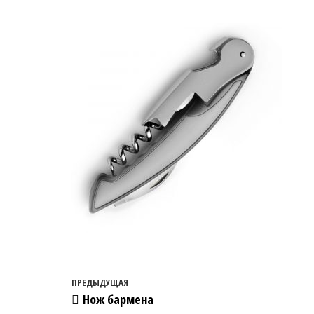
Навигация по записям
Предыдущая запись
ПРЕДЫДУЩАЯ
Нож бармена