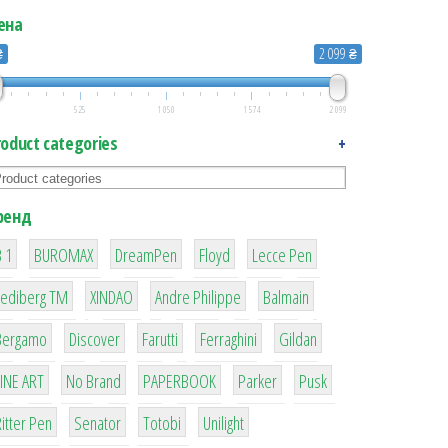
ена
₴
2 099 ₴
525
1 050
1 574
2 099
roduct categories
+
ренд
1
1
1
2
2
 1
BUROMAX
DreamPen
Floyd
Lecce Pen
3
3
1
4
Lediberg ТМ
XINDAO
Andre Philippe
Balmain
26
64
299
4
42
Bergamo
Discover
Farutti
Ferraghini
Gildan
4
90
8
6
2
LINE ART
No Brand
PAPERBOOK
Parker
Pusk
22
15
43
1
itter Pen
Senator
Totobi
Unilight