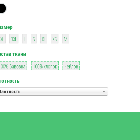
азмер
38
16
42
42
42
4
42
2XL
3XL
L
S
XL
XS
М
остав ткани
8
36
2
100% бавовна
100% хлопок
нейлон
лотность
Плотность