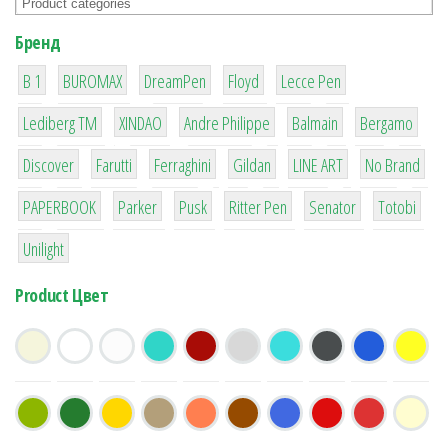
Бренд
1
1
1
2
2
B 1
BUROMAX
DreamPen
Floyd
Lecce Pen
3
3
1
4
26
Lediberg ТМ
XINDAO
Andre Philippe
Balmain
Bergamo
64
299
4
42
4
90
Discover
Farutti
Ferraghini
Gildan
LINE ART
No Brand
8
6
2
22
15
43
PAPERBOOK
Parker
Pusk
Ritter Pen
Senator
Totobi
1
Unilight
Product Цвет