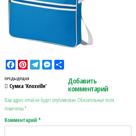
Fa
Pi
Te
M
О
ce
nt
le
es
тп
Навигация по записям
Добавить
Предыдущая запись
ПРЕДЫДУЩАЯ
bo
er
gr
se
ра
Сумка ‘Knoxville’
комментарий
ok
es
a
n
в
Ваш адрес email не будет опубликован.
Обязательные поля
t
m
ge
ит
помечены
*
r
ь
Комментарий
*