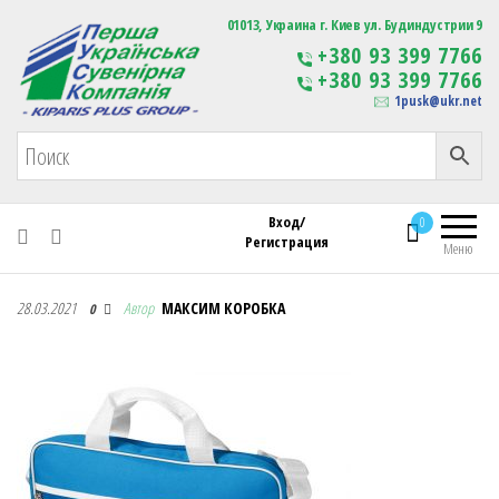
Первая Украинская Сувенирная Компания
01013, Украина г. Киев ул. Будиндустрии 9
Изготовление
+380 93 399 7766
сувенирной продукции
+380 93 399 7766
с логотипом
1pusk@ukr.net
Вход/
0
Регистрация
Меню
Первая Украинская Сувенирная Компания
28.03.2021
Автор
МАКСИМ КОРОБКА
0