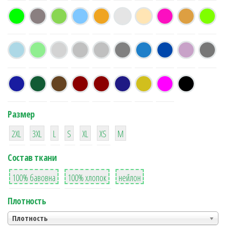
Размер
38
16
42
42
42
4
42
2XL
3XL
L
S
XL
XS
М
Состав ткани
8
36
2
100% бавовна
100% хлопок
нейлон
Плотность
Плотность