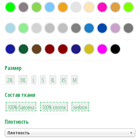
Размер
38
16
42
42
42
4
42
2XL
3XL
L
S
XL
XS
М
Состав ткани
8
36
2
100% бавовна
100% хлопок
нейлон
Плотность
Плотность