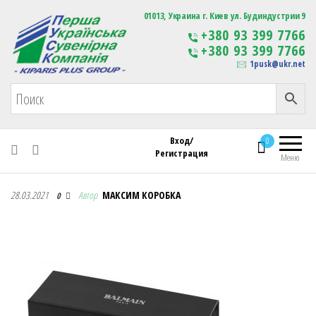
Первая Украинская Сувенирная Компания
01013, Украина г. Киев ул. Будиндустрии 9
Изготовление
+380 93 399 7766
сувенирной продукции
+380 93 399 7766
с логотипом
1pusk@ukr.net
Вход/
0
Регистрация
Меню
Первая Украинская Сувенирная Компания
28.03.2021
Автор
МАКСИМ КОРОБКА
0