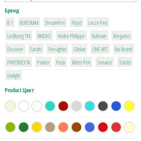
Бренд
1
1
1
2
2
B 1
BUROMAX
DreamPen
Floyd
Lecce Pen
3
3
1
4
26
Lediberg ТМ
XINDAO
Andre Philippe
Balmain
Bergamo
64
299
4
42
4
90
Discover
Farutti
Ferraghini
Gildan
LINE ART
No Brand
8
6
2
22
15
43
PAPERBOOK
Parker
Pusk
Ritter Pen
Senator
Totobi
1
Unilight
Product Цвет