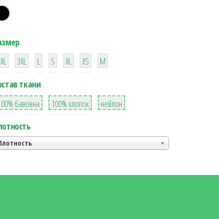
азмер
38
16
42
42
42
4
42
2XL
3XL
L
S
XL
XS
М
остав ткани
8
36
2
100% бавовна
100% хлопок
нейлон
лотность
Плотность