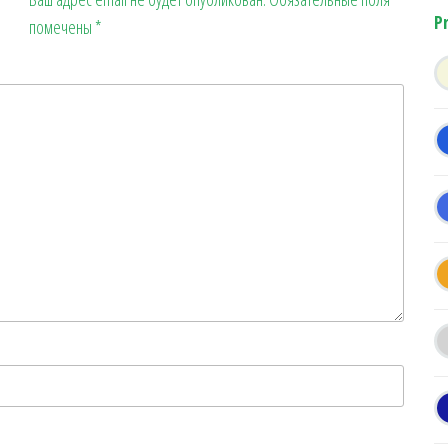
P
помечены
*