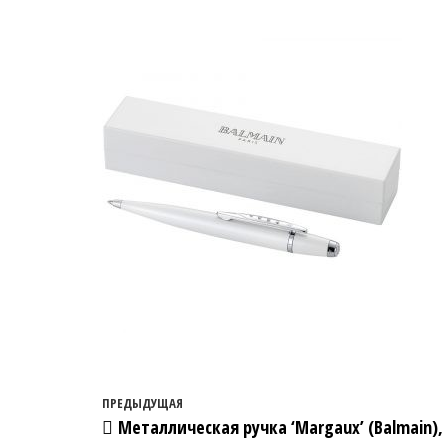
Навигация по записям
Предыдущая запись
ПРЕДЫДУЩАЯ
Металлическая ручка ‘Margaux’ (Balmain),