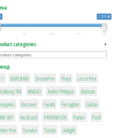
ена
₴
2 099 ₴
525
1 050
1 574
2 099
roduct categories
+
ренд
1
1
1
2
2
 1
BUROMAX
DreamPen
Floyd
Lecce Pen
3
3
1
4
Lediberg ТМ
XINDAO
Andre Philippe
Balmain
26
64
299
4
42
Bergamo
Discover
Farutti
Ferraghini
Gildan
4
90
8
6
2
LINE ART
No Brand
PAPERBOOK
Parker
Pusk
22
15
43
1
itter Pen
Senator
Totobi
Unilight