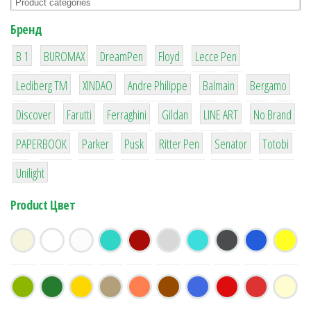
Бренд
1
1
1
2
2
B 1
BUROMAX
DreamPen
Floyd
Lecce Pen
3
3
1
4
26
Lediberg ТМ
XINDAO
Andre Philippe
Balmain
Bergamo
64
299
4
42
4
90
Discover
Farutti
Ferraghini
Gildan
LINE ART
No Brand
8
6
2
22
15
43
PAPERBOOK
Parker
Pusk
Ritter Pen
Senator
Totobi
1
Unilight
Product Цвет