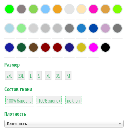
Размер
38
16
42
42
42
4
42
2XL
3XL
L
S
XL
XS
М
Состав ткани
8
36
2
100% бавовна
100% хлопок
нейлон
Плотность
Плотность