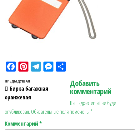
Fa
Pi
Te
M
О
ce
nt
le
es
тп
Навигация по записям
Добавить
Предыдущая запись
ПРЕДЫДУЩАЯ
bo
er
gr
se
ра
Бирка багажная
комментарий
ok
es
a
n
в
оранжевая
Ваш адрес email не будет
t
m
ge
ит
опубликован.
Обязательные поля помечены
*
r
ь
Комментарий
*