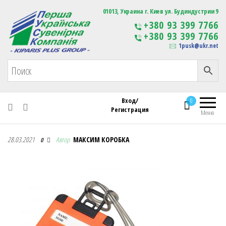
Первая Украинская Сувенирная Компания
01013, Украина г. Киев ул. Будиндустрии 9
Изготовление
+380 93 399 7766
сувенирной продукции
+380 93 399 7766
с логотипом
1pusk@ukr.net
Вход/
0
Регистрация
Меню
Первая Украинская Сувенирная Компания
28.03.2021
Автор
МАКСИМ КОРОБКА
0