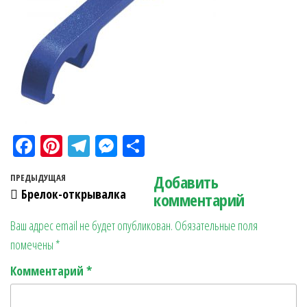
Fa
Pi
Te
M
О
ce
nt
le
es
тп
Навигация по записям
Добавить
Предыдущая запись
ПРЕДЫДУЩАЯ
bo
er
gr
se
ра
Брелок-открывалка
комментарий
ok
es
a
n
в
Ваш адрес email не будет опубликован.
Обязательные поля
t
m
ge
ит
помечены
*
r
ь
Комментарий
*