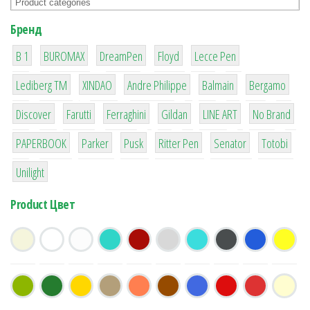
Бренд
1
1
1
2
2
B 1
BUROMAX
DreamPen
Floyd
Lecce Pen
3
3
1
4
26
Lediberg ТМ
XINDAO
Andre Philippe
Balmain
Bergamo
64
299
4
42
4
90
Discover
Farutti
Ferraghini
Gildan
LINE ART
No Brand
8
6
2
22
15
43
PAPERBOOK
Parker
Pusk
Ritter Pen
Senator
Totobi
1
Unilight
Product Цвет