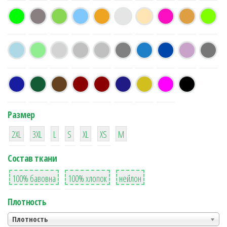
Размер
38
16
42
42
42
4
42
2XL
3XL
L
S
XL
XS
М
Состав ткани
8
36
2
100% бавовна
100% хлопок
нейлон
Плотность
Плотность