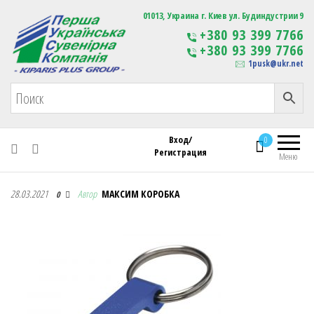
Первая Украинская Сувенирная Компания
01013, Украина г. Киев ул. Будиндустрии 9
Изготовление
+380 93 399 7766
сувенирной продукции
+380 93 399 7766
с логотипом
1pusk@ukr.net
Вход/
0
Регистрация
Меню
Первая Украинская Сувенирная Компания
28.03.2021
Автор
МАКСИМ КОРОБКА
0