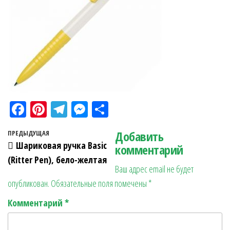
Fa
Pi
Te
M
О
ce
nt
le
es
тп
Навигация по записям
Добавить
Предыдущая запись
ПРЕДЫДУЩАЯ
bo
er
gr
se
ра
Шариковая ручка Basic
комментарий
ok
es
a
n
в
(Ritter Pen), бело-желтая
Ваш адрес email не будет
t
m
ge
ит
опубликован.
Обязательные поля помечены
*
r
ь
Комментарий
*