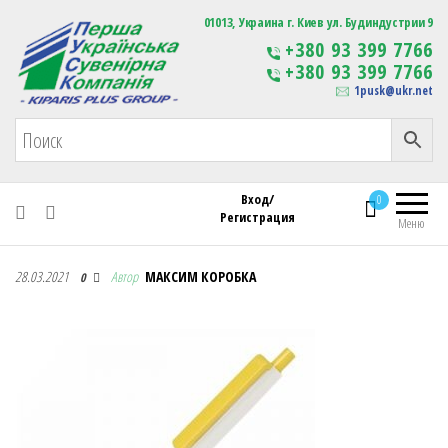
Первая Украинская Сувенирная Компания
01013, Украина г. Киев ул. Будиндустрии 9
Изготовление
+380 93 399 7766
сувенирной продукции
+380 93 399 7766
с логотипом
1pusk@ukr.net
Вход/
0
Регистрация
Меню
Первая Украинская Сувенирная Компания
28.03.2021
Автор
МАКСИМ КОРОБКА
0