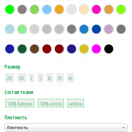
Размер
38
16
42
42
42
4
42
2XL
3XL
L
S
XL
XS
М
Состав ткани
8
36
2
100% бавовна
100% хлопок
нейлон
Плотность
Плотность