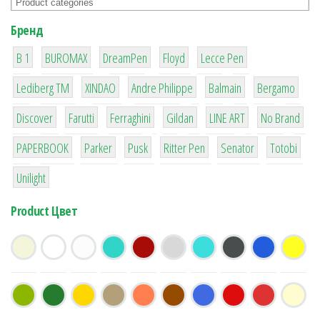
Бренд
1
1
1
2
2
B 1
BUROMAX
DreamPen
Floyd
Lecce Pen
3
3
1
4
26
Lediberg ТМ
XINDAO
Andre Philippe
Balmain
Bergamo
64
299
4
42
4
90
Discover
Farutti
Ferraghini
Gildan
LINE ART
No Brand
8
6
2
22
15
43
PAPERBOOK
Parker
Pusk
Ritter Pen
Senator
Totobi
1
Unilight
Product Цвет