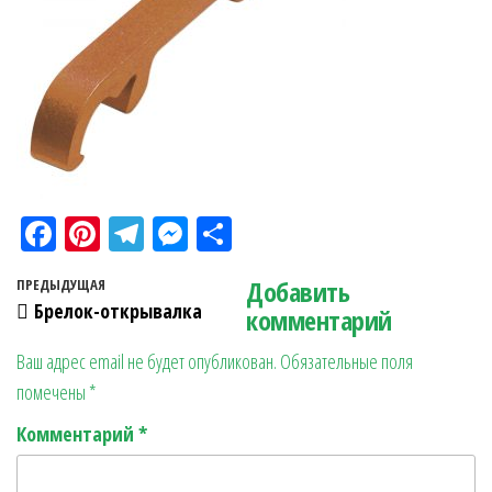
Fa
Pi
Te
M
О
ce
nt
le
es
тп
Навигация по записям
Добавить
Предыдущая запись
ПРЕДЫДУЩАЯ
bo
er
gr
se
ра
Брелок-открывалка
комментарий
ok
es
a
n
в
Ваш адрес email не будет опубликован.
Обязательные поля
t
m
ge
ит
помечены
*
r
ь
Комментарий
*