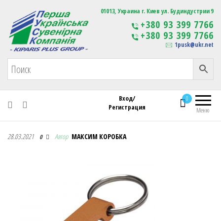
Первая Украинская Сувенирная Компания
01013, Украина г. Киев ул. Будиндустрии 9
Изготовление
+380 93 399 7766
сувенирной продукции
+380 93 399 7766
с логотипом
1pusk@ukr.net
Вход/
0
Регистрация
Меню
Первая Украинская Сувенирная Компания
28.03.2021
Автор
МАКСИМ КОРОБКА
0