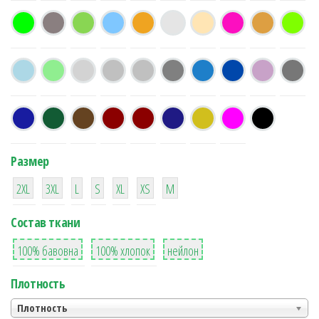
Размер
38
16
42
42
42
4
42
2XL
3XL
L
S
XL
XS
М
Состав ткани
8
36
2
100% бавовна
100% хлопок
нейлон
Плотность
Плотность