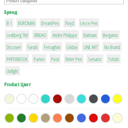
Бренд
1
1
1
2
2
B 1
BUROMAX
DreamPen
Floyd
Lecce Pen
3
3
1
4
26
Lediberg ТМ
XINDAO
Andre Philippe
Balmain
Bergamo
64
299
4
42
4
90
Discover
Farutti
Ferraghini
Gildan
LINE ART
No Brand
8
6
2
22
15
43
PAPERBOOK
Parker
Pusk
Ritter Pen
Senator
Totobi
1
Unilight
Product Цвет