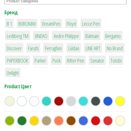
Бренд
1
1
1
2
2
B 1
BUROMAX
DreamPen
Floyd
Lecce Pen
3
3
1
4
26
Lediberg ТМ
XINDAO
Andre Philippe
Balmain
Bergamo
64
299
4
42
4
90
Discover
Farutti
Ferraghini
Gildan
LINE ART
No Brand
8
6
2
22
15
43
PAPERBOOK
Parker
Pusk
Ritter Pen
Senator
Totobi
1
Unilight
Product Цвет