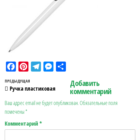
Fa
Pi
Te
M
О
ce
nt
le
es
тп
Навигация по записям
Добавить
Предыдущая запись
ПРЕДЫДУЩАЯ
bo
er
gr
se
ра
Ручка пластиковая
комментарий
ok
es
a
n
в
Ваш адрес email не будет опубликован.
Обязательные поля
t
m
ge
ит
помечены
*
r
ь
Комментарий
*