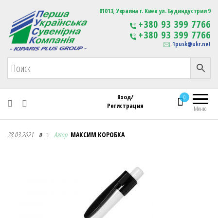
Первая Украинская Сувенирная Компания
01013, Украина г. Киев ул. Будиндустрии 9
Изготовление
+380 93 399 7766
сувенирной продукции
+380 93 399 7766
с логотипом
1pusk@ukr.net
Вход/
0
Регистрация
Меню
Первая Украинская Сувенирная Компания
28.03.2021
Автор
МАКСИМ КОРОБКА
0