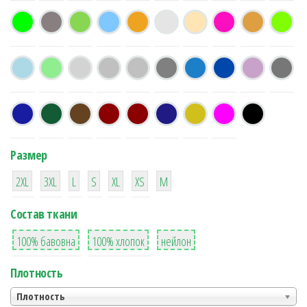
Размер
38
16
42
42
42
4
42
2XL
3XL
L
S
XL
XS
М
Состав ткани
8
36
2
100% бавовна
100% хлопок
нейлон
Плотность
Плотность