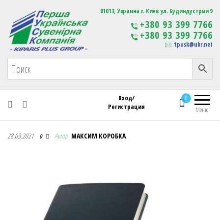
Первая Украинская Сувенирная Компания
01013, Украина г. Киев ул. Будиндустрии 9
Изготовление
+380 93 399 7766
сувенирной продукции
+380 93 399 7766
с логотипом
1pusk@ukr.net
Вход/
0
Регистрация
Меню
Первая Украинская Сувенирная Компания
28.03.2021
Автор
МАКСИМ КОРОБКА
0