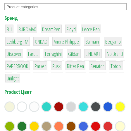
Бренд
1
1
1
2
2
B 1
BUROMAX
DreamPen
Floyd
Lecce Pen
3
3
1
4
26
Lediberg ТМ
XINDAO
Andre Philippe
Balmain
Bergamo
64
299
4
42
4
90
Discover
Farutti
Ferraghini
Gildan
LINE ART
No Brand
8
6
2
22
15
43
PAPERBOOK
Parker
Pusk
Ritter Pen
Senator
Totobi
1
Unilight
Product Цвет