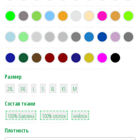
Размер
38
16
42
42
42
4
42
2XL
3XL
L
S
XL
XS
М
Состав ткани
8
36
2
100% бавовна
100% хлопок
нейлон
Плотность