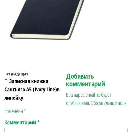
Навигация по записям
Добавить
Предыдущая запись
ПРЕДЫДУЩАЯ
Записная книжка
комментарий
Сантьяго А5 (Ivory Line)в
Ваш адрес email не будет
линейку
опубликован.
Обязательные поля
помечены
*
Комментарий
*