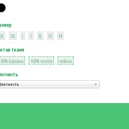
азмер
38
16
42
42
42
4
42
2XL
3XL
L
S
XL
XS
М
остав ткани
8
36
2
100% бавовна
100% хлопок
нейлон
лотность
Плотность