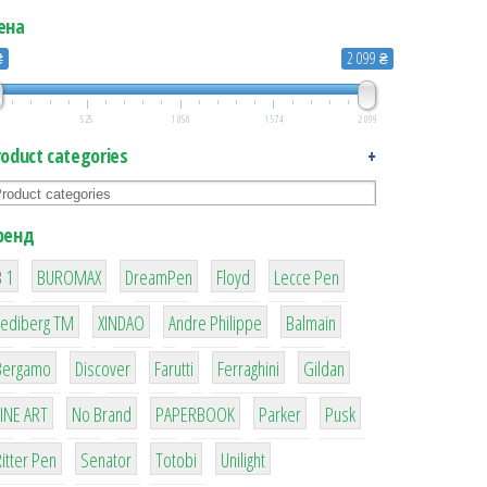
ена
₴
2 099 ₴
525
1 050
1 574
2 099
roduct categories
+
ренд
1
1
1
2
2
 1
BUROMAX
DreamPen
Floyd
Lecce Pen
3
3
1
4
Lediberg ТМ
XINDAO
Andre Philippe
Balmain
26
64
299
4
42
Bergamo
Discover
Farutti
Ferraghini
Gildan
4
90
8
6
2
LINE ART
No Brand
PAPERBOOK
Parker
Pusk
22
15
43
1
itter Pen
Senator
Totobi
Unilight