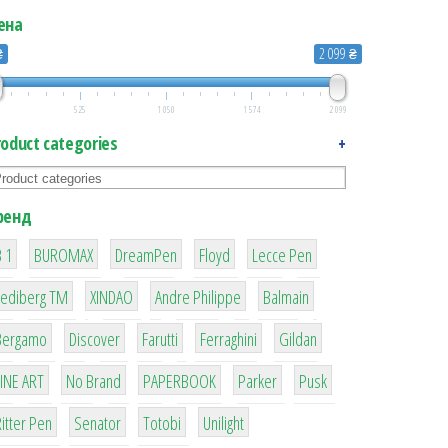
ена
₴
2 099 ₴
525
1 050
1 574
2 099
roduct categories
+
ренд
1
1
1
2
2
 1
BUROMAX
DreamPen
Floyd
Lecce Pen
3
3
1
4
Lediberg ТМ
XINDAO
Andre Philippe
Balmain
26
64
299
4
42
Bergamo
Discover
Farutti
Ferraghini
Gildan
4
90
8
6
2
LINE ART
No Brand
PAPERBOOK
Parker
Pusk
22
15
43
1
itter Pen
Senator
Totobi
Unilight