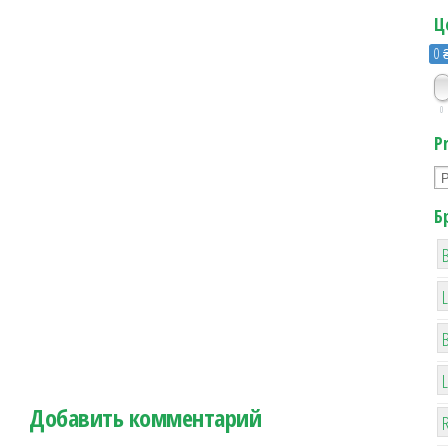
Ц
0 
0
P
Б
B
Добавить комментарий
R