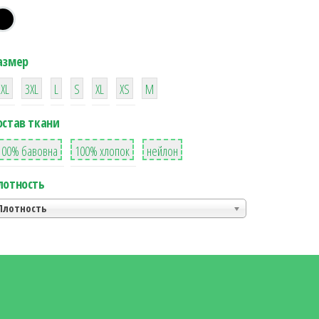
азмер
38
16
42
42
42
4
42
2XL
3XL
L
S
XL
XS
М
остав ткани
8
36
2
100% бавовна
100% хлопок
нейлон
лотность
Плотность