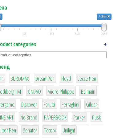
ена
₴
2 099 ₴
525
1 050
1 574
2 099
roduct categories
+
ренд
1
1
1
2
2
 1
BUROMAX
DreamPen
Floyd
Lecce Pen
3
3
1
4
Lediberg ТМ
XINDAO
Andre Philippe
Balmain
26
64
299
4
42
Bergamo
Discover
Farutti
Ferraghini
Gildan
4
90
8
6
2
LINE ART
No Brand
PAPERBOOK
Parker
Pusk
22
15
43
1
itter Pen
Senator
Totobi
Unilight