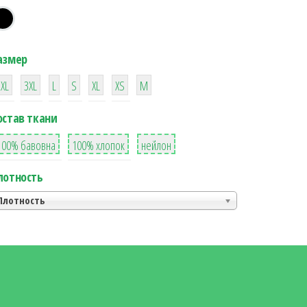
азмер
38
16
42
42
42
4
42
2XL
3XL
L
S
XL
XS
М
остав ткани
8
36
2
100% бавовна
100% хлопок
нейлон
лотность
Плотность