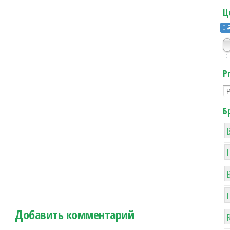
Ц
0 
0
P
Б
B
Добавить комментарий
R