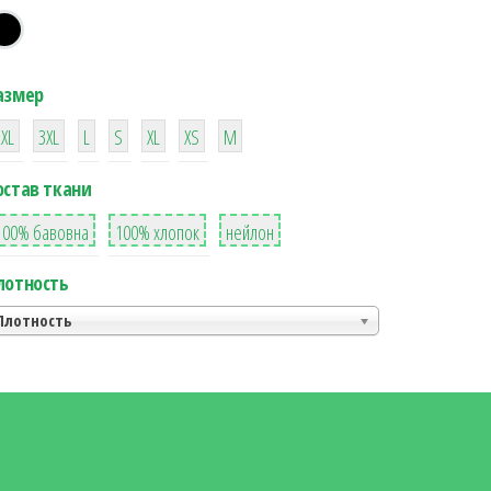
азмер
38
16
42
42
42
4
42
2XL
3XL
L
S
XL
XS
М
остав ткани
8
36
2
100% бавовна
100% хлопок
нейлон
лотность
Плотность