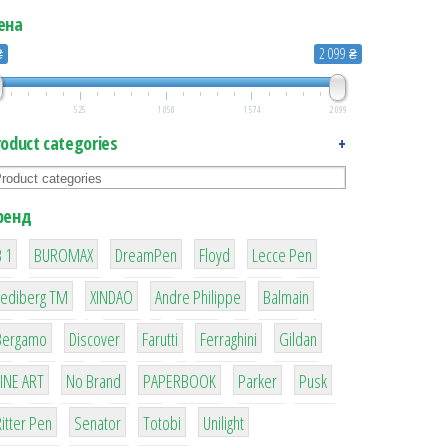
ена
₴
2 099 ₴
525
1 050
1 574
2 099
roduct categories
+
ренд
1
1
1
2
2
 1
BUROMAX
DreamPen
Floyd
Lecce Pen
3
3
1
4
Lediberg ТМ
XINDAO
Andre Philippe
Balmain
26
64
299
4
42
Bergamo
Discover
Farutti
Ferraghini
Gildan
4
90
8
6
2
LINE ART
No Brand
PAPERBOOK
Parker
Pusk
22
15
43
1
itter Pen
Senator
Totobi
Unilight