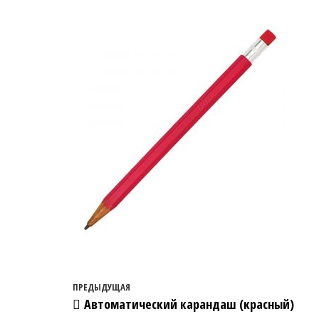
Навигация по записям
Предыдущая запись
ПРЕДЫДУЩАЯ
Автоматический карандаш (красный)