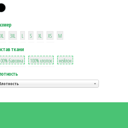
азмер
38
16
42
42
42
4
42
2XL
3XL
L
S
XL
XS
М
остав ткани
8
36
2
100% бавовна
100% хлопок
нейлон
лотность
Плотность