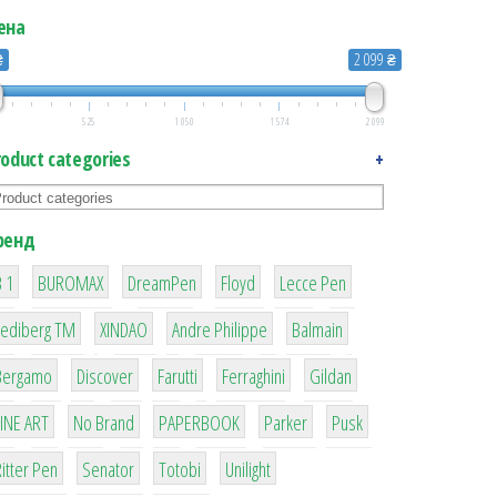
ена
₴
2 099 ₴
525
1 050
1 574
2 099
roduct categories
+
ренд
1
1
1
2
2
 1
BUROMAX
DreamPen
Floyd
Lecce Pen
3
3
1
4
Lediberg ТМ
XINDAO
Andre Philippe
Balmain
26
64
299
4
42
Bergamo
Discover
Farutti
Ferraghini
Gildan
4
90
8
6
2
LINE ART
No Brand
PAPERBOOK
Parker
Pusk
22
15
43
1
itter Pen
Senator
Totobi
Unilight