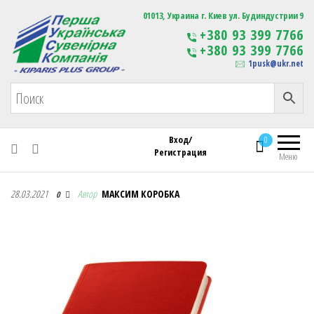
Первая Украинская Сувенирная Компания
01013, Украина г. Киев ул. Будиндустрии 9
Изготовление
+380 93 399 7766
сувенирной продукции
+380 93 399 7766
с логотипом
1pusk@ukr.net
Вход/
0
Регистрация
Меню
Первая Украинская Сувенирная Компания
28.03.2021
Автор
МАКСИМ КОРОБКА
0