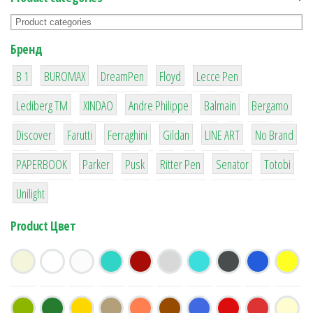
Бренд
1
1
1
2
2
B 1
BUROMAX
DreamPen
Floyd
Lecce Pen
3
3
1
4
26
Lediberg ТМ
XINDAO
Andre Philippe
Balmain
Bergamo
64
299
4
42
4
90
Discover
Farutti
Ferraghini
Gildan
LINE ART
No Brand
8
6
2
22
15
43
PAPERBOOK
Parker
Pusk
Ritter Pen
Senator
Totobi
1
Unilight
Product Цвет