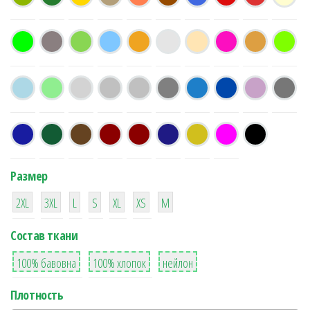
Размер
38
16
42
42
42
4
42
2XL
3XL
L
S
XL
XS
М
Состав ткани
8
36
2
100% бавовна
100% хлопок
нейлон
Плотность