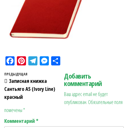
Fa
Pi
Te
M
О
ce
nt
le
es
тп
Навигация по записям
Добавить
Предыдущая запись
ПРЕДЫДУЩАЯ
bo
er
gr
se
ра
Записная книжка
комментарий
ok
es
a
n
в
Сантьяго А5 (Ivory Line)
Ваш адрес email не будет
t
m
ge
ит
красный
опубликован.
Обязательные поля
r
ь
помечены
*
Комментарий
*