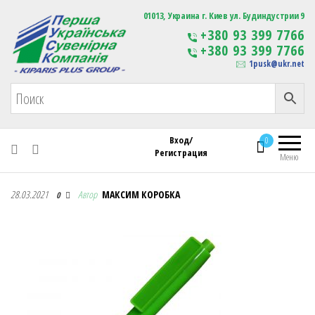
Первая Украинская Сувенирная Компания
01013, Украина г. Киев ул. Будиндустрии 9
Изготовление
+380 93 399 7766
сувенирной продукции
+380 93 399 7766
с логотипом
1pusk@ukr.net
Вход/
0
Регистрация
Меню
Первая Украинская Сувенирная Компания
28.03.2021
Автор
МАКСИМ КОРОБКА
0