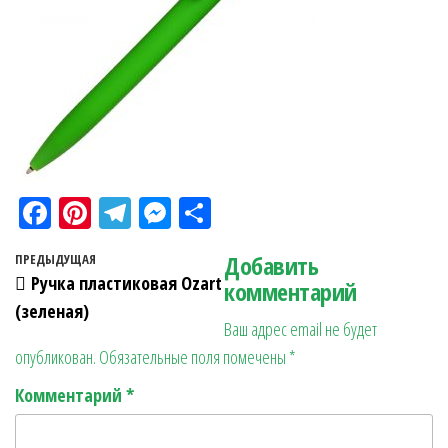
Fa
Pi
Te
M
О
ce
nt
le
es
тп
Навигация по записям
Добавить
Предыдущая запись
ПРЕДЫДУЩАЯ
bo
er
gr
se
ра
Ручка пластиковая Ozart
комментарий
ok
es
a
n
в
(зеленая)
Ваш адрес email не будет
t
m
ge
ит
опубликован.
Обязательные поля помечены
*
r
ь
Комментарий
*