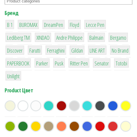
Бренд
1
1
1
2
2
B 1
BUROMAX
DreamPen
Floyd
Lecce Pen
3
3
1
4
26
Lediberg ТМ
XINDAO
Andre Philippe
Balmain
Bergamo
64
299
4
42
4
90
Discover
Farutti
Ferraghini
Gildan
LINE ART
No Brand
8
6
2
22
15
43
PAPERBOOK
Parker
Pusk
Ritter Pen
Senator
Totobi
1
Unilight
Product Цвет