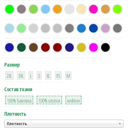
Размер
38
16
42
42
42
4
42
2XL
3XL
L
S
XL
XS
М
Состав ткани
8
36
2
100% бавовна
100% хлопок
нейлон
Плотность
Плотность