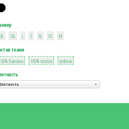
азмер
38
16
42
42
42
4
42
2XL
3XL
L
S
XL
XS
М
остав ткани
8
36
2
100% бавовна
100% хлопок
нейлон
лотность
Плотность