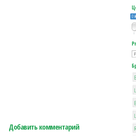
Ц
0 
0
P
Б
B
Добавить комментарий
R