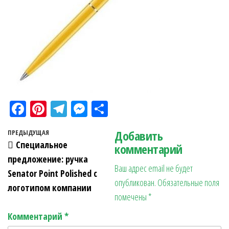
Fa
Pi
Te
M
О
ce
nt
le
es
тп
Навигация по записям
Добавить
Предыдущая запись
ПРЕДЫДУЩАЯ
bo
er
gr
se
ра
Специальное
комментарий
ok
es
a
n
в
предложение: ручка
Ваш адрес email не будет
t
m
ge
ит
Senator Point Polished c
опубликован.
Обязательные поля
r
ь
логотипом компании
помечены
*
Комментарий
*