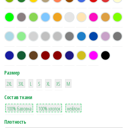
Размер
38
16
42
42
42
4
42
2XL
3XL
L
S
XL
XS
М
Состав ткани
8
36
2
100% бавовна
100% хлопок
нейлон
Плотность