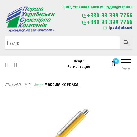
Первая Украинская Сувенирная Компания
01013, Украина г. Киев ул. Будиндустрии 9
Изготовление
+380 93 399 7766
сувенирной продукции
+380 93 399 7766
с логотипом
1pusk@ukr.net
Вход/
0
Регистрация
Меню
Первая Украинская Сувенирная Компания
29.03.2021
Автор
МАКСИМ КОРОБКА
0