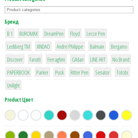
Бренд
1
1
1
2
2
B 1
BUROMAX
DreamPen
Floyd
Lecce Pen
3
3
1
4
26
Lediberg ТМ
XINDAO
Andre Philippe
Balmain
Bergamo
64
299
4
42
4
90
Discover
Farutti
Ferraghini
Gildan
LINE ART
No Brand
8
6
2
22
15
43
PAPERBOOK
Parker
Pusk
Ritter Pen
Senator
Totobi
1
Unilight
Product Цвет