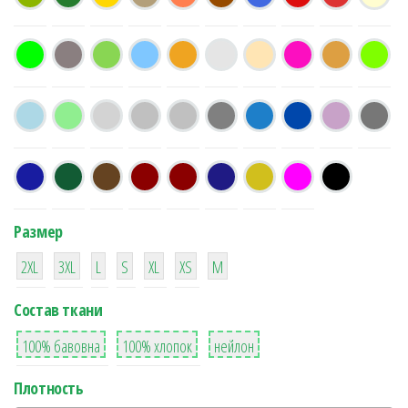
Размер
38
16
42
42
42
4
42
2XL
3XL
L
S
XL
XS
М
Состав ткани
8
36
2
100% бавовна
100% хлопок
нейлон
Плотность