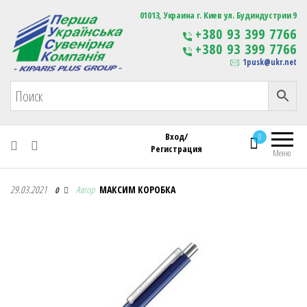
Первая Украинская Сувенирная Компания
01013, Украина г. Киев ул. Будиндустрии 9
Изготовление
+380 93 399 7766
сувенирной продукции
+380 93 399 7766
с логотипом
1pusk@ukr.net
Вход/
0
Регистрация
Меню
Первая Украинская Сувенирная Компания
29.03.2021
Автор
МАКСИМ КОРОБКА
0