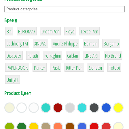
Бренд
1
1
1
2
2
B 1
BUROMAX
DreamPen
Floyd
Lecce Pen
3
3
1
4
26
Lediberg ТМ
XINDAO
Andre Philippe
Balmain
Bergamo
64
299
4
42
4
90
Discover
Farutti
Ferraghini
Gildan
LINE ART
No Brand
8
6
2
22
15
43
PAPERBOOK
Parker
Pusk
Ritter Pen
Senator
Totobi
1
Unilight
Product Цвет