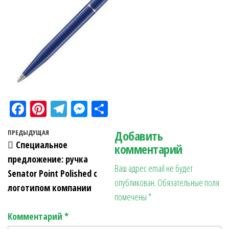
Fa
Pi
Te
M
О
ce
nt
le
es
тп
Навигация по записям
Добавить
Предыдущая запись
ПРЕДЫДУЩАЯ
bo
er
gr
se
ра
Специальное
комментарий
ok
es
a
n
в
предложение: ручка
Ваш адрес email не будет
t
m
ge
ит
Senator Point Polished c
опубликован.
Обязательные поля
r
ь
логотипом компании
помечены
*
Комментарий
*