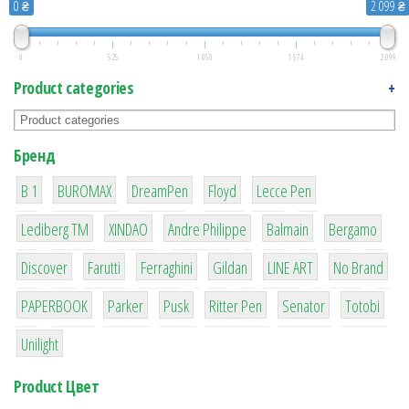
0 ₴
2 099 ₴
0
525
1 050
1 574
2 099
Product categories
+
Бренд
1
1
1
2
2
B 1
BUROMAX
DreamPen
Floyd
Lecce Pen
3
3
1
4
26
Lediberg ТМ
XINDAO
Andre Philippe
Balmain
Bergamo
64
299
4
42
4
90
Discover
Farutti
Ferraghini
Gildan
LINE ART
No Brand
8
6
2
22
15
43
PAPERBOOK
Parker
Pusk
Ritter Pen
Senator
Totobi
1
Unilight
Product Цвет