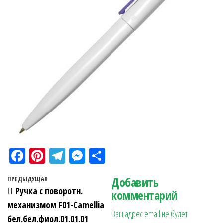
Fa
Pi
Te
M
О
ce
nt
le
es
тп
Навигация по записям
Добавить
Предыдущая запись
ПРЕДЫДУЩАЯ
bo
er
gr
se
ра
Ручка с поворотн.
комментарий
ok
es
a
n
в
механизмом F01-Camellia
Ваш адрес email не будет
t
m
ge
ит
бел.бел.фиол.01.01.01