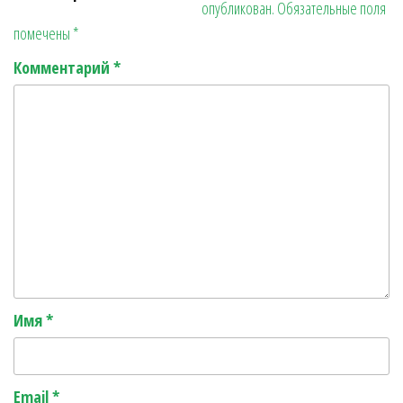
опубликован.
Обязательные поля
r
ь
помечены
*
Комментарий
*
Имя
*
Email
*