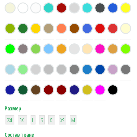
Размер
38
16
42
42
42
4
42
2XL
3XL
L
S
XL
XS
М
Состав ткани