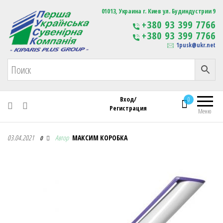
Первая Украинская Сувенирная Компания
01013, Украина г. Киев ул. Будиндустрии 9
Изготовление
+380 93 399 7766
сувенирной продукции
+380 93 399 7766
с логотипом
1pusk@ukr.net
Вход/
0
Регистрация
Меню
Первая Украинская Сувенирная Компания
03.04.2021
Автор
МАКСИМ КОРОБКА
0