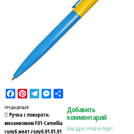
Fa
Pi
Te
M
О
ce
nt
le
es
тп
Навигация по записям
Добавить
Предыдущая запись
ПРЕДЫДУЩАЯ
bo
er
gr
se
ра
Ручка с поворотн.
комментарий
ok
es
a
n
в
механизмом F01-Camellia
Ваш адрес email не будет
t
m
ge
ит
голуб.желт.голуб.01.01.01