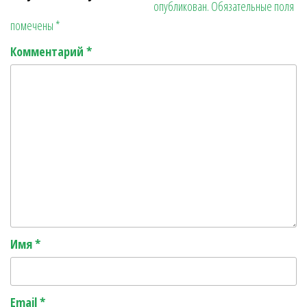
опубликован.
Обязательные поля
r
ь
помечены
*
Комментарий
*
Имя
*
Email
*