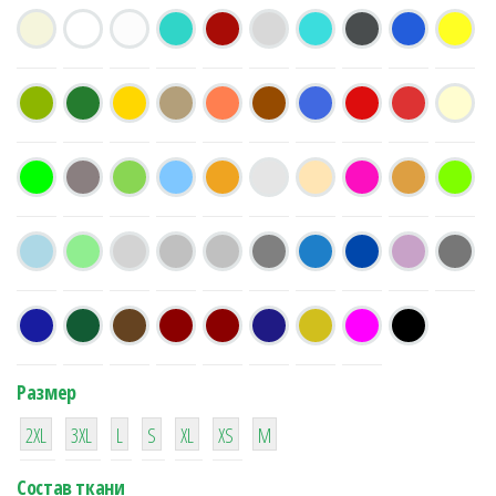
Размер
38
16
42
42
42
4
42
2XL
3XL
L
S
XL
XS
М
Состав ткани