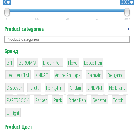
0 ₴
2 099 ₴
0
525
1 050
1 574
2 099
Product categories
+
Бренд
1
1
1
2
2
B 1
BUROMAX
DreamPen
Floyd
Lecce Pen
3
3
1
4
26
Lediberg ТМ
XINDAO
Andre Philippe
Balmain
Bergamo
64
299
4
42
4
90
Discover
Farutti
Ferraghini
Gildan
LINE ART
No Brand
8
6
2
22
15
43
PAPERBOOK
Parker
Pusk
Ritter Pen
Senator
Totobi
1
Unilight
Product Цвет