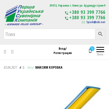
Первая Украинская Сувенирная Компания
01013, Украина г. Киев ул. Будиндустрии 9
Изготовление
+380 93 399 7766
сувенирной продукции
+380 93 399 7766
с логотипом
1pusk@ukr.net
Вход/
0
Регистрация
Меню
Первая Украинская Сувенирная Компания
03.04.2021
Автор
МАКСИМ КОРОБКА
0