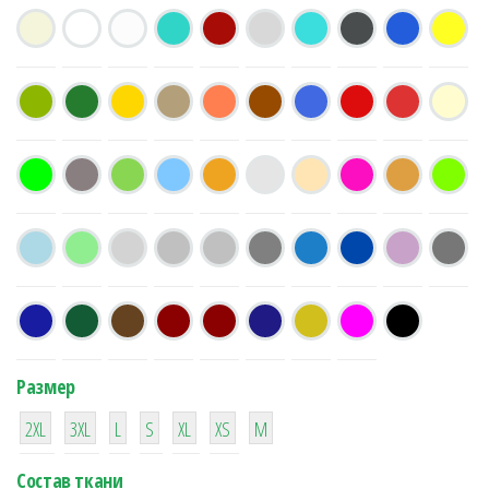
Размер
38
16
42
42
42
4
42
2XL
3XL
L
S
XL
XS
М
Состав ткани