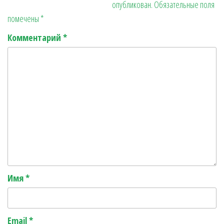
опубликован.
Обязательные поля
r
ь
помечены
*
Комментарий
*
Имя
*
Email
*