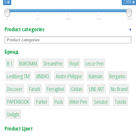
0 ₴
2 099 ₴
0
525
1 050
1 574
2 099
Product categories
+
Бренд
1
1
1
2
2
B 1
BUROMAX
DreamPen
Floyd
Lecce Pen
3
3
1
4
26
Lediberg ТМ
XINDAO
Andre Philippe
Balmain
Bergamo
64
299
4
42
4
90
Discover
Farutti
Ferraghini
Gildan
LINE ART
No Brand
8
6
2
22
15
43
PAPERBOOK
Parker
Pusk
Ritter Pen
Senator
Totobi
1
Unilight
Product Цвет