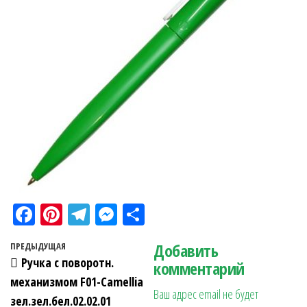
Fa
Pi
Te
M
О
ce
nt
le
es
тп
Навигация по записям
Добавить
Предыдущая запись
ПРЕДЫДУЩАЯ
bo
er
gr
se
ра
Ручка с поворотн.
комментарий
ok
es
a
n
в
механизмом F01-Camellia
Ваш адрес email не будет
t
m
ge
ит
зел.зел.бел.02.02.01