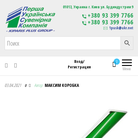
Первая Украинская Сувенирная Компания
01013, Украина г. Киев ул. Будиндустрии 9
Изготовление
+380 93 399 7766
сувенирной продукции
+380 93 399 7766
с логотипом
1pusk@ukr.net
Вход/
0
Регистрация
Меню
Первая Украинская Сувенирная Компания
03.04.2021
Автор
МАКСИМ КОРОБКА
0