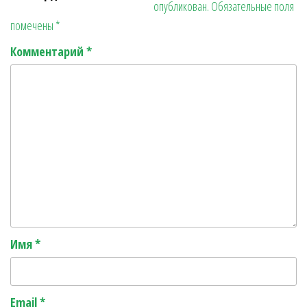
опубликован.
Обязательные поля
r
ь
помечены
*
Комментарий
*
Имя
*
Email
*