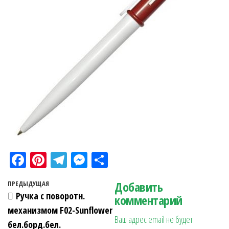
Fa
Pi
Te
M
О
ce
nt
le
es
тп
Навигация по записям
Добавить
Предыдущая запись
ПРЕДЫДУЩАЯ
bo
er
gr
se
ра
Ручка с поворотн.
комментарий
ok
es
a
n
в
механизмом F02-Sunflower
Ваш адрес email не будет
t
m
ge
ит
бел.борд.бел.