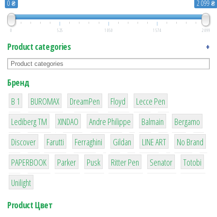
0 ₴
2 099 ₴
0
525
1 050
1 574
2 099
Product categories
+
Бренд
1
1
1
2
2
B 1
BUROMAX
DreamPen
Floyd
Lecce Pen
3
3
1
4
26
Lediberg ТМ
XINDAO
Andre Philippe
Balmain
Bergamo
64
299
4
42
4
90
Discover
Farutti
Ferraghini
Gildan
LINE ART
No Brand
8
6
2
22
15
43
PAPERBOOK
Parker
Pusk
Ritter Pen
Senator
Totobi
1
Unilight
Product Цвет