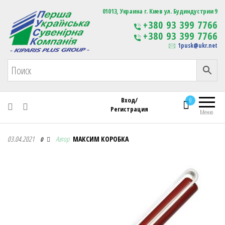
Первая Украинская Сувенирная Компания
01013, Украина г. Киев ул. Будиндустрии 9
Изготовление
+380 93 399 7766
сувенирной продукции
+380 93 399 7766
с логотипом
1pusk@ukr.net
Вход/
0
Регистрация
Меню
Первая Украинская Сувенирная Компания
03.04.2021
Автор
МАКСИМ КОРОБКА
0