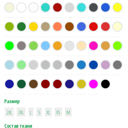
Размер
38
16
42
42
42
4
42
2XL
3XL
L
S
XL
XS
М
Состав ткани