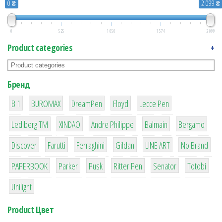
0 ₴
2 099 ₴
0
525
1 050
1 574
2 099
Product categories
+
Бренд
1
1
1
2
2
B 1
BUROMAX
DreamPen
Floyd
Lecce Pen
3
3
1
4
26
Lediberg ТМ
XINDAO
Andre Philippe
Balmain
Bergamo
64
299
4
42
4
90
Discover
Farutti
Ferraghini
Gildan
LINE ART
No Brand
8
6
2
22
15
43
PAPERBOOK
Parker
Pusk
Ritter Pen
Senator
Totobi
1
Unilight
Product Цвет