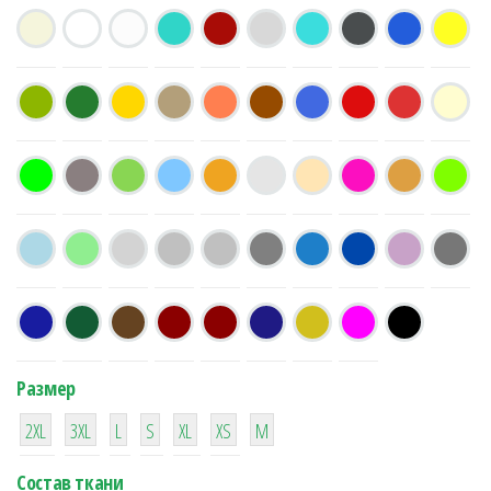
Размер
38
16
42
42
42
4
42
2XL
3XL
L
S
XL
XS
М
Состав ткани