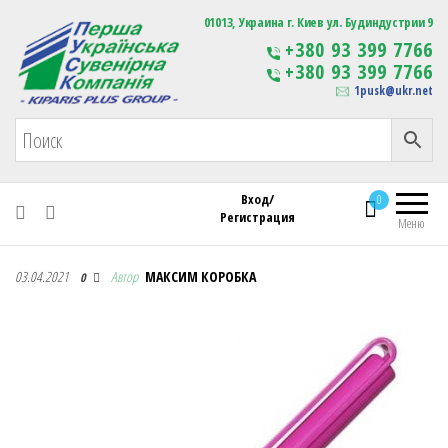
Первая Украинская Сувенирная Компания
01013, Украина г. Киев ул. Будиндустрии 9
Изготовление
+380 93 399 7766
сувенирной продукции
+380 93 399 7766
с логотипом
1pusk@ukr.net
Вход/
0
Регистрация
Меню
Первая Украинская Сувенирная Компания
03.04.2021
Автор
МАКСИМ КОРОБКА
0