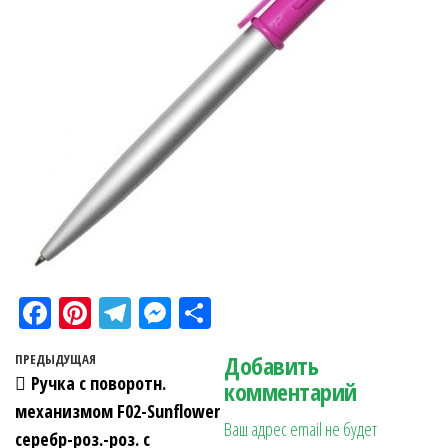
Fa
Pi
Te
M
О
ce
nt
le
es
тп
Навигация по записям
Добавить
Предыдущая запись
ПРЕДЫДУЩАЯ
bo
er
gr
se
ра
Ручка с поворотн.
комментарий
ok
es
a
n
в
механизмом F02-Sunflower
Ваш адрес email не будет
t
m
ge
ит
серебр-роз.-роз. с