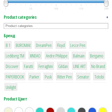
0
525
1 050
1 574
2 099
Product categories
+
Бренд
1
1
1
2
2
B 1
BUROMAX
DreamPen
Floyd
Lecce Pen
3
3
1
4
26
Lediberg ТМ
XINDAO
Andre Philippe
Balmain
Bergamo
64
299
4
42
4
90
Discover
Farutti
Ferraghini
Gildan
LINE ART
No Brand
8
6
2
22
15
43
PAPERBOOK
Parker
Pusk
Ritter Pen
Senator
Totobi
1
Unilight
Product Цвет