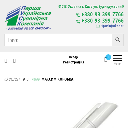
Первая Украинская Сувенирная Компания
01013, Украина г. Киев ул. Будиндустрии 9
Изготовление
+380 93 399 7766
сувенирной продукции
+380 93 399 7766
с логотипом
1pusk@ukr.net
Вход/
0
Регистрация
Меню
Первая Украинская Сувенирная Компания
03.04.2021
Автор
МАКСИМ КОРОБКА
0