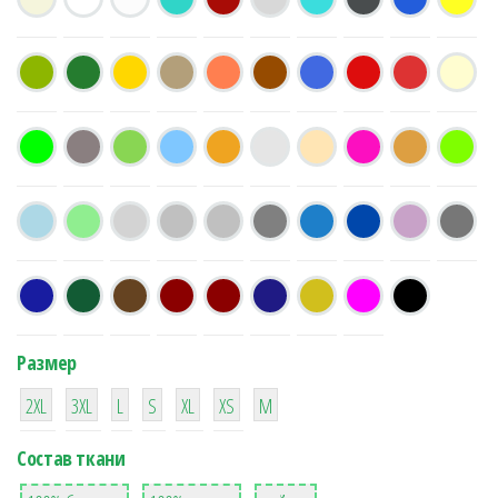
Размер
38
16
42
42
42
4
42
2XL
3XL
L
S
XL
XS
М
Состав ткани
8
36
2