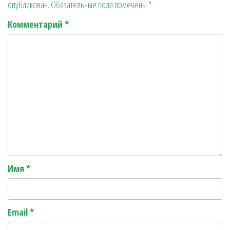
опубликован.
Обязательные поля помечены
*
r
ь
Комментарий
*
Имя
*
Email
*