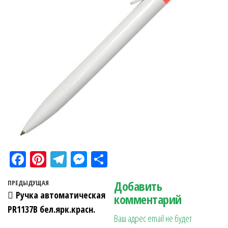
Fa
Pi
Te
M
О
ce
nt
le
es
тп
Навигация по записям
Добавить
Предыдущая запись
ПРЕДЫДУЩАЯ
bo
er
gr
se
ра
Ручка автоматическая
комментарий
ok
es
a
n
в
PR1137B бел.ярк.красн.
Ваш адрес email не будет
t
m
ge
ит