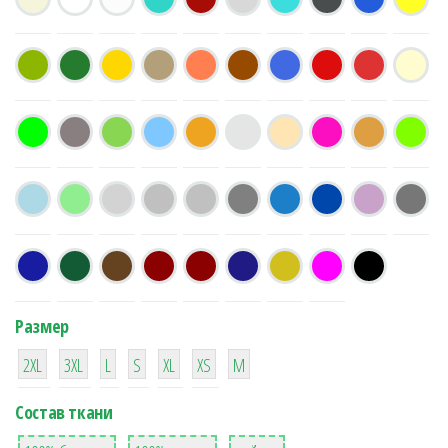
Размер
38
16
42
42
42
4
42
2XL
3XL
L
S
XL
XS
М
Состав ткани
8
36
2