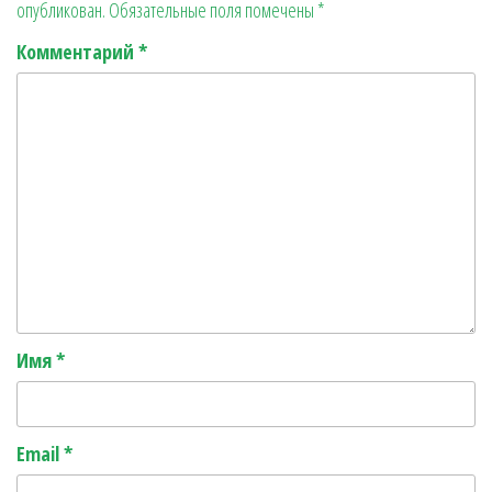
опубликован.
Обязательные поля помечены
*
r
ь
Комментарий
*
Имя
*
Email
*