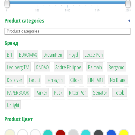
0
525
1 050
1 574
2 099
Product categories
+
Бренд
1
1
1
2
2
B 1
BUROMAX
DreamPen
Floyd
Lecce Pen
3
3
1
4
26
Lediberg ТМ
XINDAO
Andre Philippe
Balmain
Bergamo
64
299
4
42
4
90
Discover
Farutti
Ferraghini
Gildan
LINE ART
No Brand
8
6
2
22
15
43
PAPERBOOK
Parker
Pusk
Ritter Pen
Senator
Totobi
1
Unilight
Product Цвет