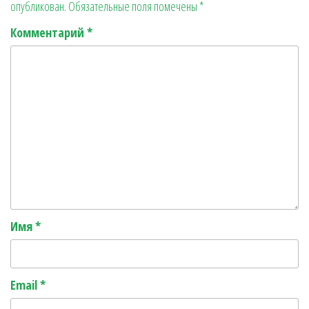
опубликован.
Обязательные поля помечены
*
r
ь
Комментарий
*
Имя
*
Email
*