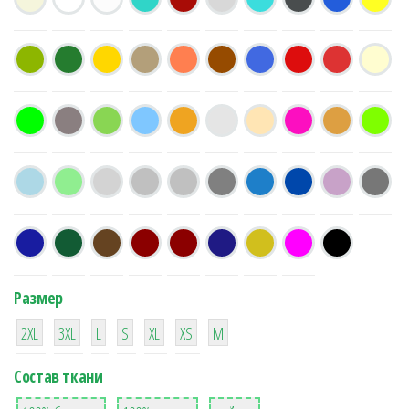
Размер
38
16
42
42
42
4
42
2XL
3XL
L
S
XL
XS
М
Состав ткани
8
36
2