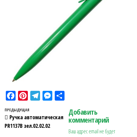
Fa
Pi
Te
M
О
ce
nt
le
es
тп
Навигация по записям
Добавить
Предыдущая запись
ПРЕДЫДУЩАЯ
bo
er
gr
se
ра
Ручка автоматическая
комментарий
ok
es
a
n
в
PR1137B зел.02.02.02
Ваш адрес email не будет
t
m
ge
ит