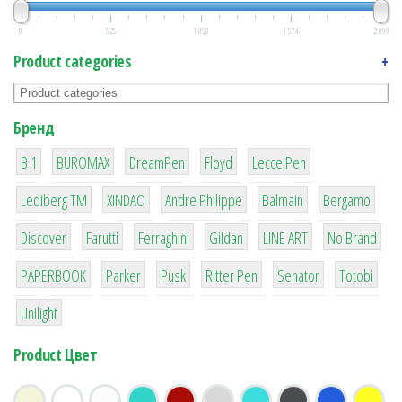
0
525
1 050
1 574
2 099
Product categories
+
Бренд
1
1
1
2
2
B 1
BUROMAX
DreamPen
Floyd
Lecce Pen
3
3
1
4
26
Lediberg ТМ
XINDAO
Andre Philippe
Balmain
Bergamo
64
299
4
42
4
90
Discover
Farutti
Ferraghini
Gildan
LINE ART
No Brand
8
6
2
22
15
43
PAPERBOOK
Parker
Pusk
Ritter Pen
Senator
Totobi
1
Unilight
Product Цвет