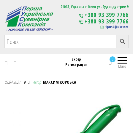
Первая Украинская Сувенирная Компания
01013, Украина г. Киев ул. Будиндустрии 9
Изготовление
+380 93 399 7766
сувенирной продукции
+380 93 399 7766
с логотипом
1pusk@ukr.net
Вход/
0
Регистрация
Меню
Первая Украинская Сувенирная Компания
03.04.2021
Автор
МАКСИМ КОРОБКА
0