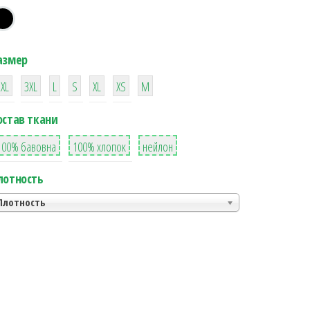
азмер
38
16
42
42
42
4
42
2XL
3XL
L
S
XL
XS
М
остав ткани
8
36
2
100% бавовна
100% хлопок
нейлон
лотность
Плотность