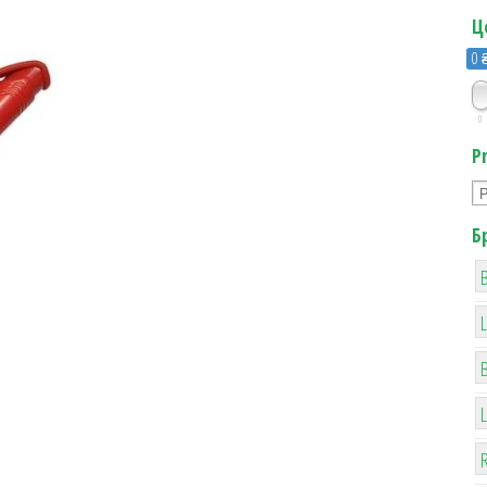
Ц
0 
0
P
Б
B
R