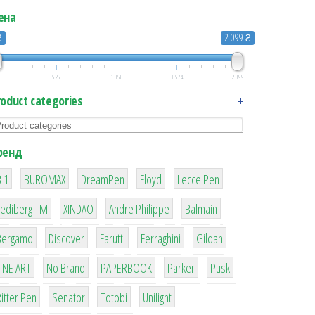
ена
₴
2 099 ₴
525
1 050
1 574
2 099
roduct categories
+
ренд
1
1
1
2
2
 1
BUROMAX
DreamPen
Floyd
Lecce Pen
3
3
1
4
Lediberg ТМ
XINDAO
Andre Philippe
Balmain
26
64
299
4
42
Bergamo
Discover
Farutti
Ferraghini
Gildan
4
90
8
6
2
LINE ART
No Brand
PAPERBOOK
Parker
Pusk
22
15
43
1
itter Pen
Senator
Totobi
Unilight