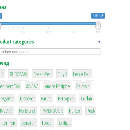
ена
₴
2 099 ₴
525
1 050
1 574
2 099
roduct categories
+
ренд
1
1
1
2
2
 1
BUROMAX
DreamPen
Floyd
Lecce Pen
3
3
1
4
Lediberg ТМ
XINDAO
Andre Philippe
Balmain
26
64
299
4
42
Bergamo
Discover
Farutti
Ferraghini
Gildan
4
90
8
6
2
LINE ART
No Brand
PAPERBOOK
Parker
Pusk
22
15
43
1
itter Pen
Senator
Totobi
Unilight