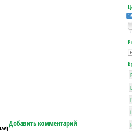
Ц
0 
0
P
Б
B
Добавить комментарий
R
лая)