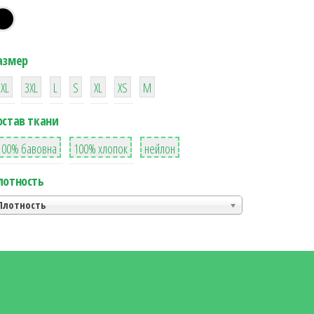
азмер
38
16
42
42
42
4
42
2XL
3XL
L
S
XL
XS
М
остав ткани
8
36
2
100% бавовна
100% хлопок
нейлон
лотность
Плотность