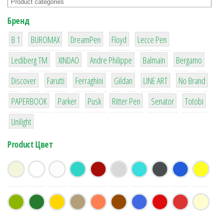
Бренд
1
1
1
2
2
B 1
BUROMAX
DreamPen
Floyd
Lecce Pen
3
3
1
4
26
Lediberg ТМ
XINDAO
Andre Philippe
Balmain
Bergamo
64
299
4
42
4
90
Discover
Farutti
Ferraghini
Gildan
LINE ART
No Brand
8
6
2
22
15
43
PAPERBOOK
Parker
Pusk
Ritter Pen
Senator
Totobi
1
Unilight
Product Цвет