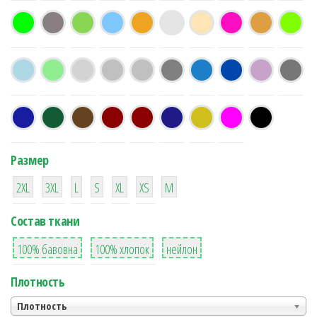
Размер
38
16
42
42
42
4
42
2XL
3XL
L
S
XL
XS
М
Состав ткани
8
36
2
100% бавовна
100% хлопок
нейлон
Плотность
Плотность