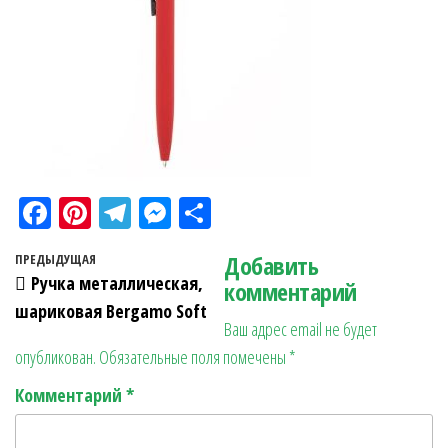
Fa
Pi
Te
M
О
ce
nt
le
es
тп
Навигация по записям
Добавить
Предыдущая запись
ПРЕДЫДУЩАЯ
bo
er
gr
se
ра
Ручка металлическая,
комментарий
ok
es
a
n
в
шариковая Bergamo Soft
Ваш адрес email не будет
t
m
ge
ит
опубликован.
Обязательные поля помечены
*
r
ь
Комментарий
*