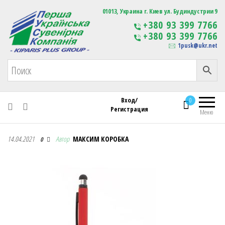
Первая Украинская Сувенирная Компания
01013, Украина г. Киев ул. Будиндустрии 9
Изготовление
+380 93 399 7766
сувенирной продукции
+380 93 399 7766
с логотипом
1pusk@ukr.net
Вход/
0
Регистрация
Меню
Первая Украинская Сувенирная Компания
14.04.2021
Автор
МАКСИМ КОРОБКА
0