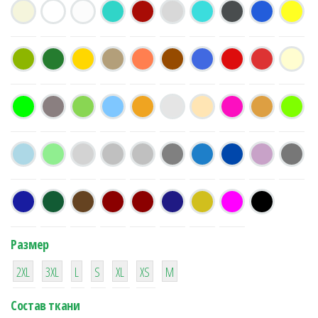
Размер
38
16
42
42
42
4
42
2XL
3XL
L
S
XL
XS
М
Состав ткани