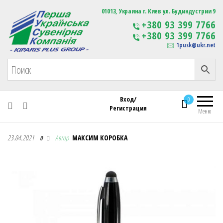
Первая Украинская Сувенирная Компания
01013, Украина г. Киев ул. Будиндустрии 9
Изготовление
+380 93 399 7766
сувенирной продукции
+380 93 399 7766
с логотипом
1pusk@ukr.net
Вход/
0
Регистрация
Меню
Первая Украинская Сувенирная Компания
23.04.2021
Автор
МАКСИМ КОРОБКА
0