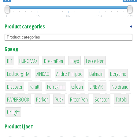
0
525
1 050
1 574
2 099
Product categories
+
Бренд
1
1
1
2
2
B 1
BUROMAX
DreamPen
Floyd
Lecce Pen
3
3
1
4
26
Lediberg ТМ
XINDAO
Andre Philippe
Balmain
Bergamo
64
299
4
42
4
90
Discover
Farutti
Ferraghini
Gildan
LINE ART
No Brand
8
6
2
22
15
43
PAPERBOOK
Parker
Pusk
Ritter Pen
Senator
Totobi
1
Unilight
Product Цвет