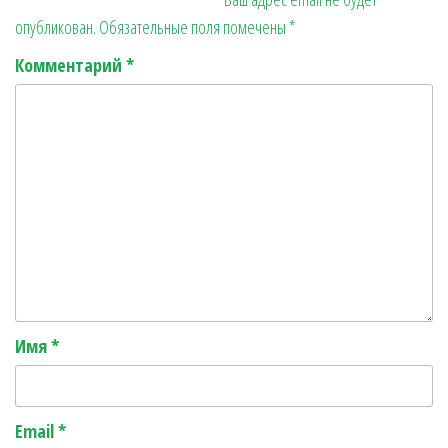
t
m
ge
ит
опубликован.
Обязательные поля помечены
*
r
ь
Комментарий
*
Имя
*
Email
*