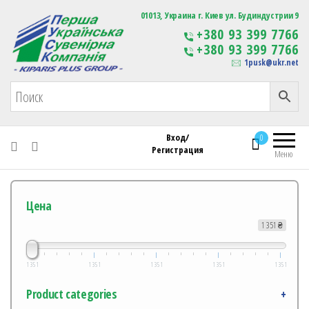
Первая Украинская Сувенирная Компания
01013, Украина г. Киев ул. Будиндустрии 9
Изготовление
+380 93 399 7766
сувенирной продукции
+380 93 399 7766
с логотипом
1pusk@ukr.net
Вход/
0
Регистрация
Меню
Цена
1 351 ₴
1 351
1 351
1 351
1 351
1 351
Product categories
+