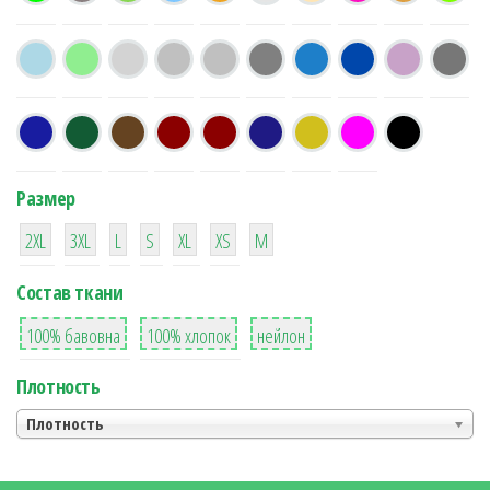
Размер
38
16
42
42
42
4
42
2XL
3XL
L
S
XL
XS
М
Состав ткани
8
36
2
100% бавовна
100% хлопок
нейлон
Плотность
Плотность