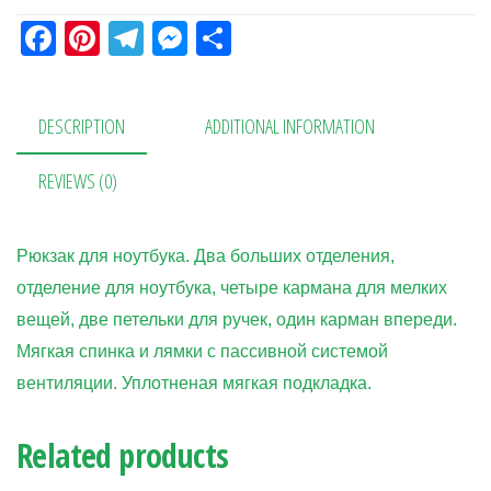
Fa
Pi
Te
M
О
ce
nt
le
es
тп
bo
er
gr
se
ра
DESCRIPTION
ADDITIONAL INFORMATION
ok
es
a
n
в
t
m
ge
ит
REVIEWS (0)
r
ь
Рюкзак для ноутбука. Два больших отделения,
отделение для ноутбука, четыре кармана для мелких
вещей, две петельки для ручек, один карман впереди.
Мягкая спинка и лямки с пассивной системой
вентиляции. Уплотненая мягкая подкладка.
Related products