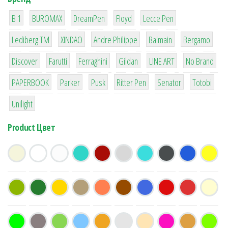
1
1
1
2
2
B 1
BUROMAX
DreamPen
Floyd
Lecce Pen
3
3
1
4
26
Lediberg ТМ
XINDAO
Andre Philippe
Balmain
Bergamo
64
299
4
42
4
90
Discover
Farutti
Ferraghini
Gildan
LINE ART
No Brand
8
6
2
22
15
43
PAPERBOOK
Parker
Pusk
Ritter Pen
Senator
Totobi
1
Unilight
Product Цвет