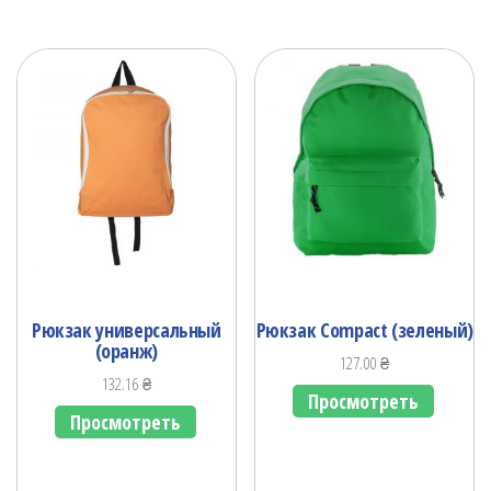
Рюкзак универсальный
Рюкзак Compact (зеленый)
(оранж)
127.00
₴
132.16
₴
Просмотреть
Просмотреть