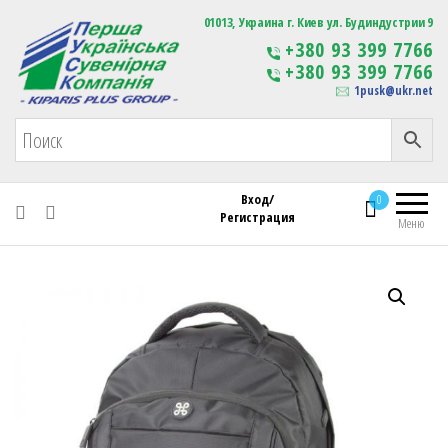
Первая Украинская Сувенирная Компания
01013, Украина г. Киев ул. Будиндустрии 9
Изготовление
+380 93 399 7766
сувенирной продукции
+380 93 399 7766
с логотипом
1pusk@ukr.net
Вход/
0
Регистрация
Меню