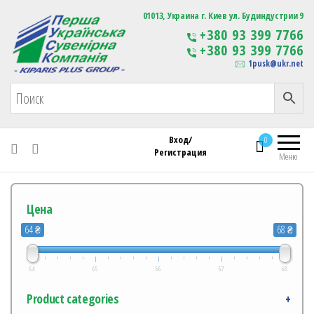
Первая Украинская Сувенирная Компания
01013, Украина г. Киев ул. Будиндустрии 9
Изготовление
+380 93 399 7766
сувенирной продукции
+380 93 399 7766
с логотипом
1pusk@ukr.net
Вход/
0
Регистрация
Меню
Цена
64 ₴
68 ₴
64
65
66
67
68
Product categories
+