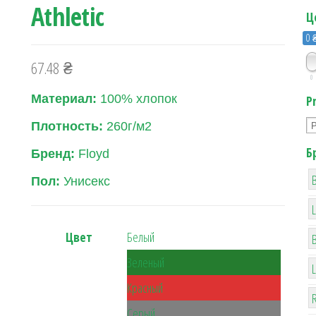
Athletic
Ц
0 
67.48
₴
0
Материал:
100% хлопок
P
Плотность:
260г/м2
Б
Бренд:
Floyd
B
Пол:
Унисекс
Цвет
Белый
Зеленый
Красный
R
Серый