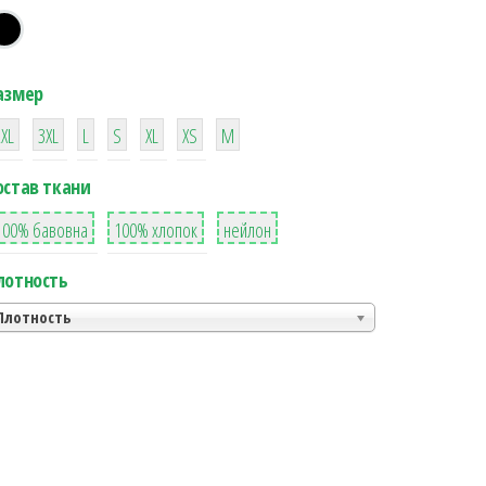
азмер
38
16
42
42
42
4
42
2XL
3XL
L
S
XL
XS
М
остав ткани
8
36
2
100% бавовна
100% хлопок
нейлон
лотность
Плотность