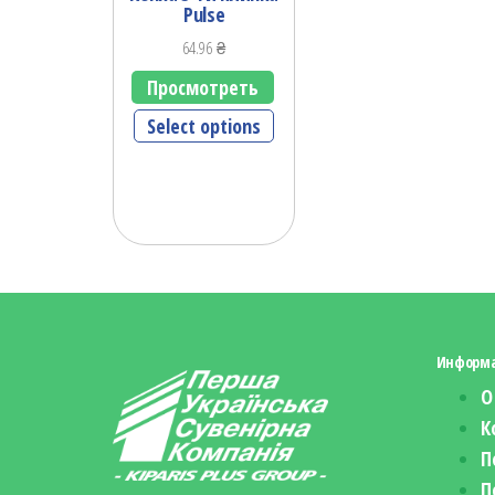
Pulse
64.96
₴
Просмотреть
Select options
Информ
О
К
П
П