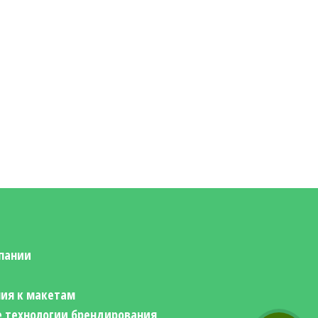
пании
ия к макетам
 технологии брендирования