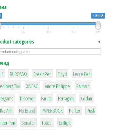
ена
₴
2 099 ₴
525
1 050
1 574
2 099
roduct categories
+
ренд
1
1
1
2
2
 1
BUROMAX
DreamPen
Floyd
Lecce Pen
3
3
1
4
Lediberg ТМ
XINDAO
Andre Philippe
Balmain
26
64
299
4
42
Bergamo
Discover
Farutti
Ferraghini
Gildan
4
90
8
6
2
LINE ART
No Brand
PAPERBOOK
Parker
Pusk
22
15
43
1
itter Pen
Senator
Totobi
Unilight