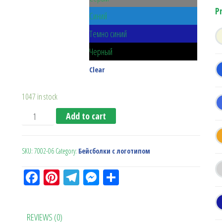
P
Синий
Темно синий
Черный
Clear
1047 in stock
Кепка 6-ти клинка Athletic quantity
Add to cart
SKU:
7002-06
Category:
Бейсболки с логотипом
Fa
Pi
Te
M
О
ce
nt
le
es
тп
bo
er
gr
se
ра
REVIEWS (0)