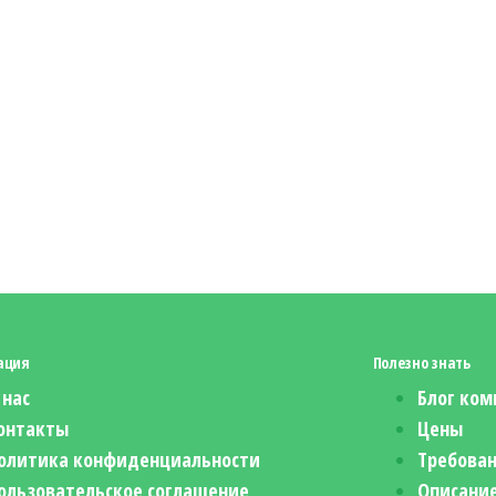
ация
Полезно знать
 нас
Блог ком
онтакты
Цены
олитика конфиденциальности
Требован
ользовательское соглашение
Описание