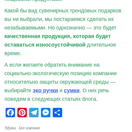
Какой бы вид сувенирных трендовых подарков
вы ни выбрали, мы постараемся сделать их
незабываемыми. Но однозначно — это будет
качественная продукция, которая будет
оставаться износоустойчивой
длительное
время.
А если желаете обратить внимание на
социально-экологическую позицию компании
относительно защиты окружающей среды —
выбирайте
эко ручки
и
сумки
. О них речь
поведем в следующих статьях блога.
Fa
Pi
Te
M
О
ce
nt
le
es
тп
Рубрика
bo
Блог компании
er
gr
se
ра