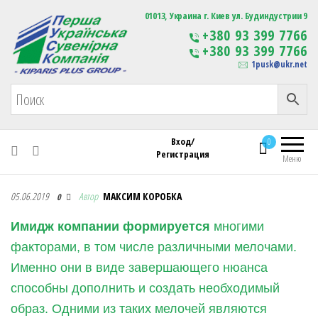
Первая Украинская Сувенирная Компания
01013, Украина г. Киев ул. Будиндустрии 9
Изготовление
+380 93 399 7766
сувенирной продукции
+380 93 399 7766
с логотипом
1pusk@ukr.net
Вход/
0
Регистрация
Меню
Первая Украинская Сувенирная Компания
05.06.2019
Автор
МАКСИМ КОРОБКА
0
Имидж компании формируется
многими
факторами, в том числе различными мелочами.
Именно они в виде завершающего нюанса
способны дополнить и создать необходимый
образ. Одними из таких мелочей являются