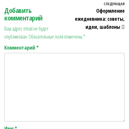
Навигация по записям
СЛЕДУЮЩАЯ
С
ok
es
a
n
в
Добавить
Оформление
t
m
ge
ит
комментарий
ежедневника: советы,
r
ь
идеи, шаблоны
Ваш адрес email не будет
опубликован.
Обязательные поля помечены
*
Комментарий
*
Имя
*