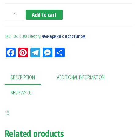
Фонарик quantity
Add to cart
SKU:
10416600
Category:
Фонарики с логотипом
Fa
Pi
Te
M
О
ce
nt
le
es
тп
bo
er
gr
se
ра
DESCRIPTION
ADDITIONAL INFORMATION
ok
es
a
n
в
t
m
ge
ит
REVIEWS (0)
r
ь
10
Related products