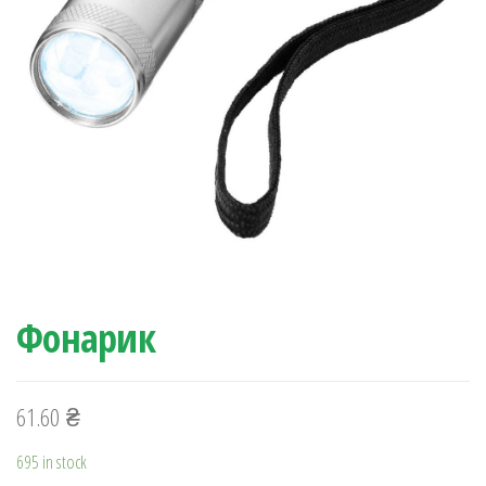
Фонарик
61.60
₴
695 in stock