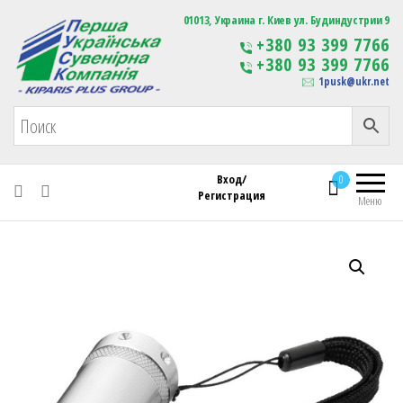
Первая Украинская Сувенирная Компания
01013, Украина г. Киев ул. Будиндустрии 9
Изготовление
+380 93 399 7766
сувенирной продукции
+380 93 399 7766
с логотипом
1pusk@ukr.net
Вход/
0
Регистрация
Меню