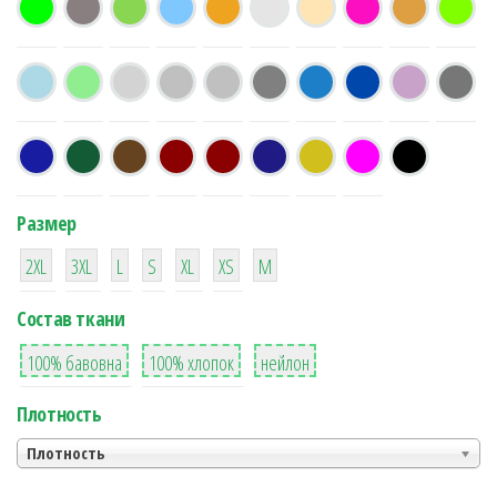
Размер
38
16
42
42
42
4
42
2XL
3XL
L
S
XL
XS
М
Состав ткани
8
36
2
100% бавовна
100% хлопок
нейлон
Плотность
Плотность