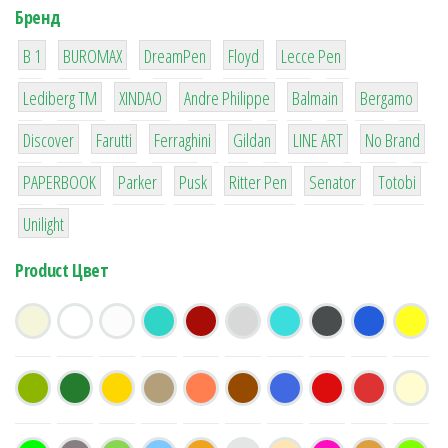
Бренд
1
1
1
2
2
B 1
BUROMAX
DreamPen
Floyd
Lecce Pen
3
3
1
4
26
Lediberg ТМ
XINDAO
Andre Philippe
Balmain
Bergamo
64
299
4
42
4
90
Discover
Farutti
Ferraghini
Gildan
LINE ART
No Brand
8
6
2
22
15
43
PAPERBOOK
Parker
Pusk
Ritter Pen
Senator
Totobi
1
Unilight
Product Цвет