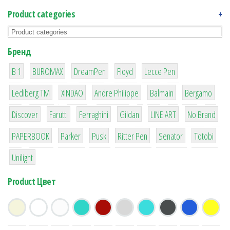
Product categories
+
Бренд
1
1
1
2
2
B 1
BUROMAX
DreamPen
Floyd
Lecce Pen
3
3
1
4
26
Lediberg ТМ
XINDAO
Andre Philippe
Balmain
Bergamo
64
299
4
42
4
90
Discover
Farutti
Ferraghini
Gildan
LINE ART
No Brand
8
6
2
22
15
43
PAPERBOOK
Parker
Pusk
Ritter Pen
Senator
Totobi
1
Unilight
Product Цвет