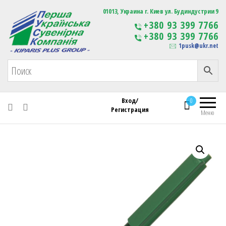
Первая Украинская Сувенирная Компания
01013, Украина г. Киев ул. Будиндустрии 9
Изготовление
+380 93 399 7766
сувенирной продукции
+380 93 399 7766
с логотипом
1pusk@ukr.net
Вход/
0
Регистрация
Меню