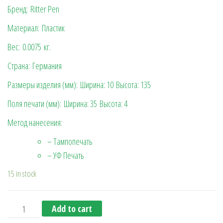
Бренд: Ritter Pen
Материал: Пластик
Вес:
0.0075
кг.
Страна: Германия
Размеры изделия (мм):
Ширина: 10
Высота: 135
Поля печати (мм):
Ширина: 35
Высота: 4
Метод нанесения:
– Тампопечать
– УФ Печать
15 in stock
Шариковая ручка Basic new (Ritter Pen), зеленая quantit
Add to cart