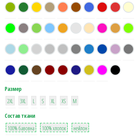
Размер
38
16
42
42
42
4
42
2XL
3XL
L
S
XL
XS
М
Состав ткани
8
36
2
100% бавовна
100% хлопок
нейлон